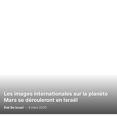
LOISIRS
MÉDECINE ALTERNATIVE
METEO
MODE
NATURE
NUTRITIONISME
PSYCHOLOGIE
RÉALISATIONS MÉDICALES
SCIENCE ET TECHNOLOGIE
SECOURISME
SPORT
TOURISME
TSAHAL
VALEURS DE L'ETAT JUIF
VÉHICULE
VIE EN ISRAËL
La station balnéaire de la mer Morte va
bientôt être modernisée
Rak Be Israel
-
8 mars 2020
Les images internationales sur la planète
Mars se dérouleront en Israël
Rak Be Israel
-
8 mars 2020