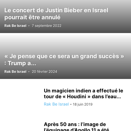
Le concert de Justin Bieber en Israel
pourrait être annulé
Rak Be Israel
-
7 septembre 2022
« Je pense que ce sera un grand succès »
: Trump a...
Rak Be Israel
-
20 février 2024
Un magicien indien a effectué le
tour de « Houdini » dans l’eau...
Rak Be Israel
-
18 juin 2019
Après 50 ans : l’image de
l’équipage d’Apollo 11 a été...