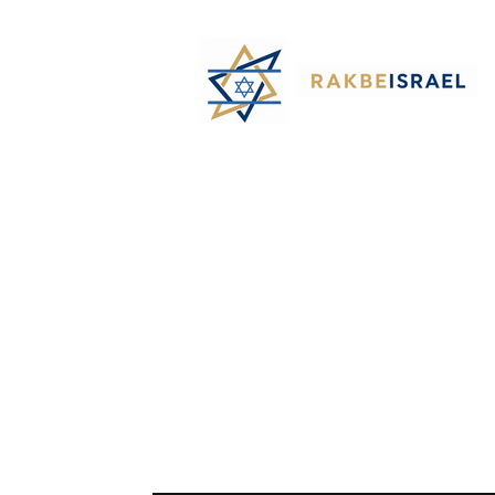
©
Rak
Be
Israel-
Sté
Alyaexpress-
News