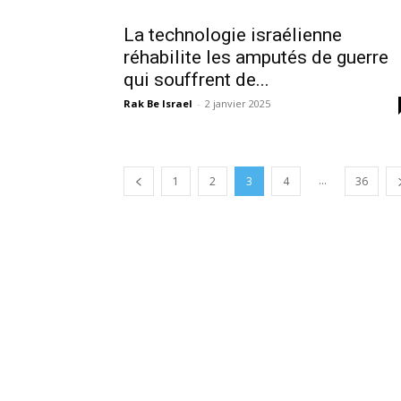
La technologie israélienne
réhabilite les amputés de guerre
qui souffrent de...
Rak Be Israel
-
2 janvier 2025
...
1
2
3
4
36