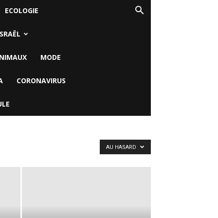
ECOLOGIE
ISRAËL
NIMAUX
MODE
A
CORONAVIRUS
ULE
AU HASARD