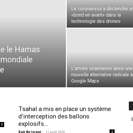
Le coronavirus a déclenché u
«bond en avant» dans la
technologie des drones
tre le Hamas
e mondiale
le
L’armée israélienne lance une
nouvelle alternative radicale à
Google Maps
Tsahal a mis en place un système
d’interception des ballons
explosifs...
0
Rak Be Israel
-
11 août 2020
0