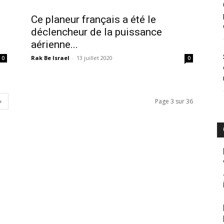
Ce planeur français a été le
déclencheur de la puissance
aérienne...
Rak Be Israel
-
13 juillet 2020
0
0
Page 3 sur 36