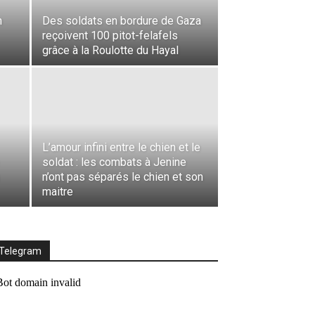
n
Des soldats en bordure de Gaza
reçoivent 100 pitot-felafels
grâce à la Roulotte du Hayal
L’amour infini entre le chien et le
soldat : les combats à Jenine
n’ont pas séparés le chien et son
maitre
Telegram