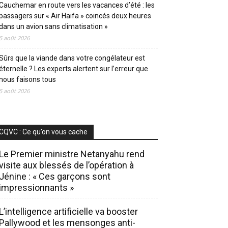
Cauchemar en route vers les vacances d’été : les
passagers sur « Air Haifa » coincés deux heures
dans un avion sans climatisation »
5 août 2026
Sûrs que la viande dans votre congélateur est
éternelle ? Les experts alertent sur l’erreur que
nous faisons tous
5 août 2026
CQVC : Ce qu’on vous cache
Le Premier ministre Netanyahu rend
visite aux blessés de l’opération à
Jénine : « Ces garçons sont
impressionnants »
L’intelligence artificielle va booster
Pallywood et les mensonges anti-