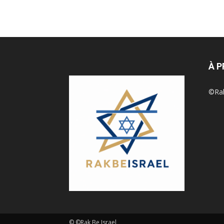
À 
©Rak 
© ©Rak Be Israel