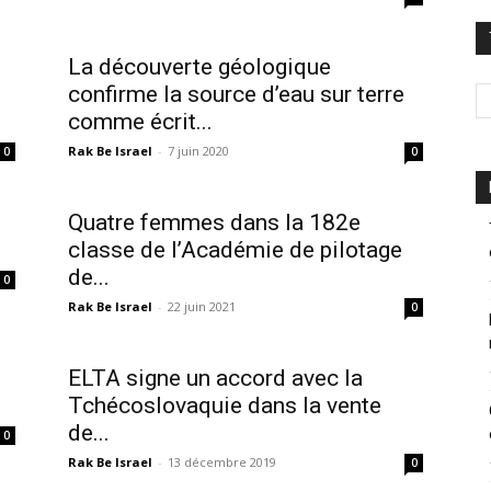
La découverte géologique
confirme la source d’eau sur terre
comme écrit...
Rak Be Israel
-
7 juin 2020
0
0
Quatre femmes dans la 182e
classe de l’Académie de pilotage
de...
0
Rak Be Israel
-
22 juin 2021
0
ELTA signe un accord avec la
Tchécoslovaquie dans la vente
de...
0
Rak Be Israel
-
13 décembre 2019
0