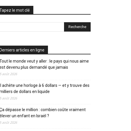
Tapez le mot clé
Derniers articles en ligne
Tout le monde veut y aller : le pays qui nous aime
est devenu plus demandé que jamais
5 août 2026
Il achète une horloge à 6 dollars — et y trouve des
milliers de dollars en liquide
5 août 2026
Ça dépasse le million : combien coûte vraiment
élever un enfant en Israël ?
5 août 2026