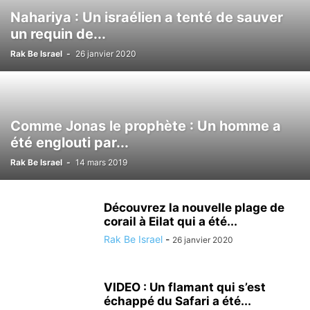
LOISIRS
MÉDECINE ALTERNATIVE
METEO
MODE
NATURE
Nahariya : Un israélien a tenté de sauver
NUTRITIONISME
PSYCHOLOGIE
RÉALISATIONS MÉDICALES
un requin de...
SCIENCE ET TECHNOLOGIE
SECOURISME
SPORT
TOURISME
Rak Be Israel
-
26 janvier 2020
TSAHAL
VALEURS DE L'ETAT JUIF
VÉHICULE
VIE EN ISRAËL
Comme Jonas le prophète : Un homme a
été englouti par...
Rak Be Israel
-
14 mars 2019
Découvrez la nouvelle plage de
corail à Eilat qui a été...
Rak Be Israel
-
26 janvier 2020
VIDEO : Un flamant qui s’est
échappé du Safari a été...