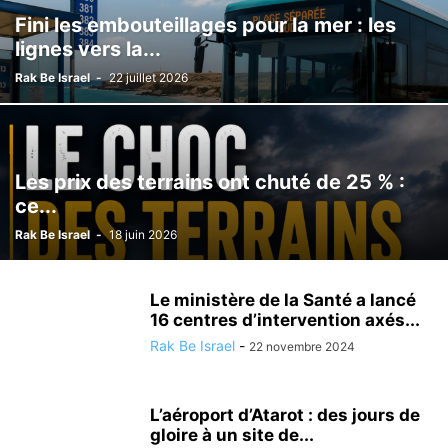
Fini les embouteillages pour la mer : les
LOISIRS
MÉDECINE ALTERNATIVE
METEO
MODE
NATURE
lignes vers la...
NUTRITIONISME
PSYCHOLOGIE
RÉALISATIONS MÉDICALES
SCIENCE ET TECHNOLOGIE
SECOURISME
SPORT
TOURISME
Rak Be Israel
-
22 juillet 2026
TSAHAL
VALEURS DE L'ETAT JUIF
VÉHICULE
VIE EN ISRAËL
Les prix des terrains ont chuté de 25 % :
ce...
Rak Be Israel
-
18 juin 2026
Le ministère de la Santé a lancé
16 centres d’intervention axés...
Rak Be Israel
-
22 novembre 2024
L’aéroport d’Atarot : des jours de
gloire à un site de...