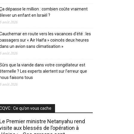
Ça dépasse le million : combien coûte vraiment
élever un enfant en Israël ?
5 août 2026
Cauchemar en route vers les vacances d’été : les
passagers sur « Air Haifa » coincés deux heures
dans un avion sans climatisation »
5 août 2026
Sûrs que la viande dans votre congélateur est
éternelle ? Les experts alertent sur l’erreur que
nous faisons tous
5 août 2026
CQVC : Ce qu’on vous cache
Le Premier ministre Netanyahu rend
visite aux blessés de l’opération à