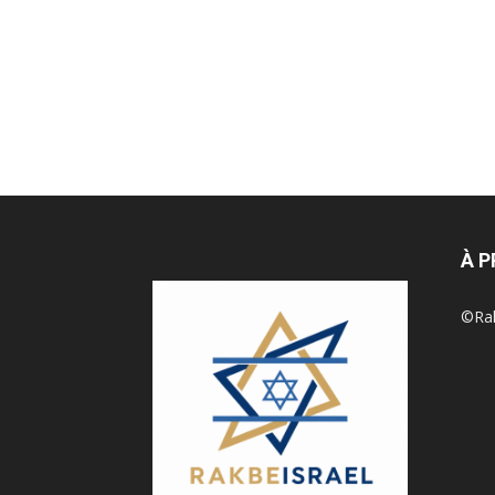
À 
©Rak 