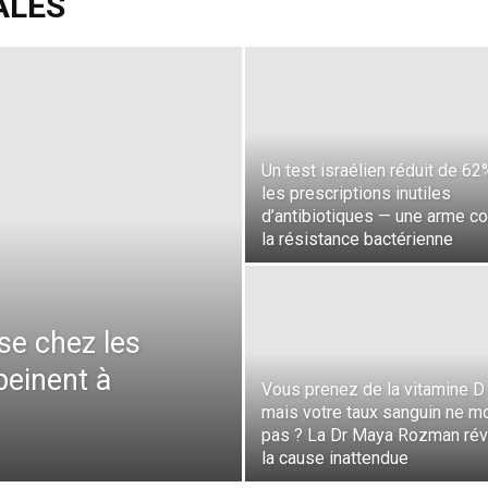
ALES
Un test israélien réduit de 62
les prescriptions inutiles
d’antibiotiques — une arme co
la résistance bactérienne
se chez les
peinent à
Vous prenez de la vitamine D
mais votre taux sanguin ne m
pas ? La Dr Maya Rozman rév
la cause inattendue