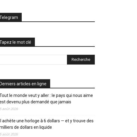
Telegram
Tapez le mot clé
Derniers articles en ligne
Tout le monde veut y aller : le pays qui nous aime
est devenu plus demandé que jamais
5 août 2026
Il achète une horloge à 6 dollars — et y trouve des
milliers de dollars en liquide
5 août 2026