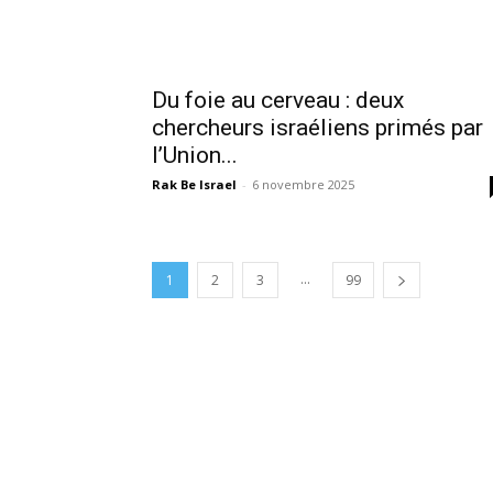
Du foie au cerveau : deux
chercheurs israéliens primés par
l’Union...
Rak Be Israel
-
6 novembre 2025
...
1
2
3
99