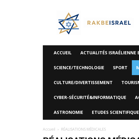
©
Rak
Be
Israel-
Sté
Alyaexpress-
News
ACCUEIL
ACTUALITÉS ISRAÉLIENNE 
SCIENCE/TECHNOLOGIE
SPORT
M
CULTURE/DIVERTISSEMENT
TOURIS
CYBER-SÉCURITÉ&INFORMATIQUE
A
ASTRONOMIE
ETUDES SCIENTIFIQUE
Accueil
RÉALISATIONS MÉDICALES