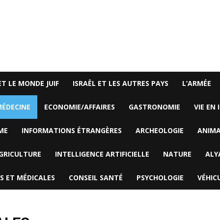
ET LE MONDE JUIF
ISRAËL ET LES AUTRES PAYS
L’ARMÉE
ÉDECINE
ECONOMIE/AFFAIRES
GASTRONOMIE
VIE EN 
ME
INFORMATIONS ÉTRANGÈRES
ARCHEOLOGIE
ANIM
GRICULTURE
INTELLIGENCE ARTIFICIELLE
NATURE
ALY
S ET MÉDICALES
CONSEIL SANTÉ
PSYCHOLOGIE
VÉHIC