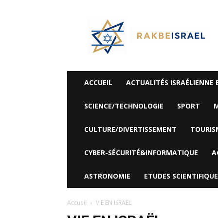
©
Rak
Be
Israel-
Sté
Alyaexpress-
News
ACCUEIL
ACTUALITÉS ISRAÉLIENNE 
SCIENCE/TECHNOLOGIE
SPORT
M
CULTURE/DIVERTISSEMENT
TOURIS
CYBER-SÉCURITÉ&INFORMATIQUE
A
ASTRONOMIE
ETUDES SCIENTIFIQUE
Accueil
VIE EN ISRAËL