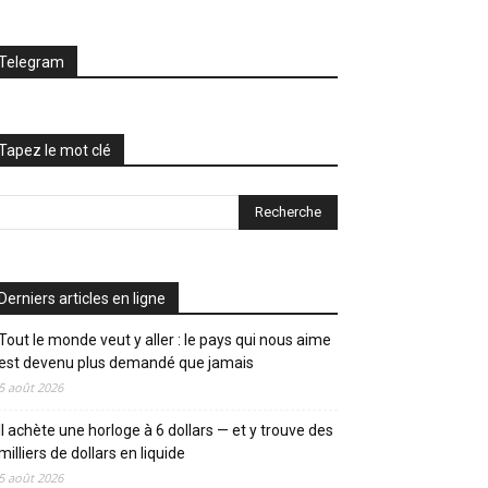
Telegram
Tapez le mot clé
Derniers articles en ligne
Tout le monde veut y aller : le pays qui nous aime
est devenu plus demandé que jamais
5 août 2026
Il achète une horloge à 6 dollars — et y trouve des
milliers de dollars en liquide
5 août 2026