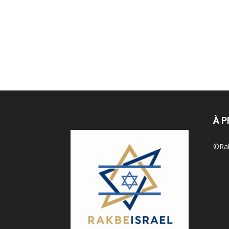
À 
©Rak 