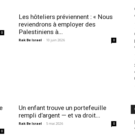
Les hôteliers préviennent : « Nous
reviendrons à employer des
Palestiniens à...
0
Rak Be Israel
-
10 juin 2026
0
e
Un enfant trouve un portefeuille
rempli d’argent — et va droit...
Rak Be Israel
-
5 mai 2026
0
0