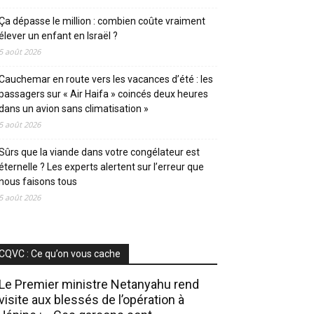
Ça dépasse le million : combien coûte vraiment
élever un enfant en Israël ?
5 août 2026
Cauchemar en route vers les vacances d’été : les
passagers sur « Air Haifa » coincés deux heures
dans un avion sans climatisation »
5 août 2026
Sûrs que la viande dans votre congélateur est
éternelle ? Les experts alertent sur l’erreur que
nous faisons tous
5 août 2026
CQVC : Ce qu’on vous cache
Le Premier ministre Netanyahu rend
visite aux blessés de l’opération à