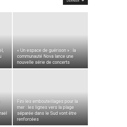
DERNIER
ël,
« Un espace de guérison » : la
u
communauté Nova lance une
nouvelle série de concerts
s
Fini les embouteillages pour la
mer : les lignes vers la plage
raël
séparée dans le Sud vont être
renforcées