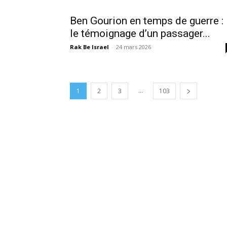
Ben Gourion en temps de guerre :
le témoignage d’un passager...
Rak Be Israel
-
24 mars 2026
...
1
2
3
103