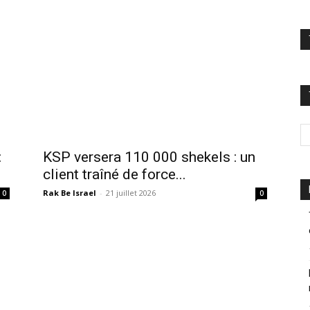
:
KSP versera 110 000 shekels : un
client traîné de force...
Rak Be Israel
-
21 juillet 2026
0
0