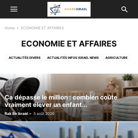
Home
ECONOMIE ET ​​AFFAIRES
ECONOMIE ET ​​AFFAIRES
ACTUALITÉS DIVERS
ACTUALITÉS INFOS ISRAEL NEWS
AGRICULTURE
ALYA
ANIMAUX
ARCHEOLOGIE
ASTRONOMIE
BON PLAN
BONS CONSEILS POUR LES OLIM DE FRANCE
CÉLÉBRITÉS ISRAÉLIENNES
CONSEIL SANTÉ
CORONAVIRUS
CULTURE, DIVERTISSEMENT EN ISRAËL
CYBER-SÉCURITÉ&INFORMATIQUE
Ça dépasse le million : combien coûte
DERNIERS ÉVÉNEMENTS A NE PAS MANQUER
ECOLOGIE
vraiment élever un enfant...
ECONOMIE ET ​​AFFAIRES
ETUDES SCIENTIFIQUES ET MÉDICALES
Rak Be Israel
-
5 août 2026
GASTRONOMIE
HUMANITAIRE
HUMOUR
INFORMATIONS ÉTRANGÈRES
INTELLIGENCE ARTIFICIELLE
ISRAËL ET LES AUTRES PAYS
JUDAISME/ RELIGION
KINÉSIOLOGIE