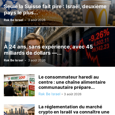
Seule la Suisse fait pire : Israël, deuxième
LOISIRS
MÉDECINE ALTERNATIVE
METEO
MODE
NATURE
pays le plus...
NUTRITIONISME
PSYCHOLOGIE
RÉALISATIONS MÉDICALES
SCIENCE ET TECHNOLOGIE
SECOURISME
SPORT
TOURISME
Rak Be Israel
-
3 août 2026
TSAHAL
VALEURS DE L'ETAT JUIF
VÉHICULE
VIE EN ISRAËL
À 24 ans, sans expérience, avec 45
milliards de dollars —...
Rak Be Israel
-
3 août 2026
Le consommateur haredi au
centre : une chaîne alimentaire
communautaire prépare...
Rak Be Israel
-
3 août 2026
La réglementation du marché
crypto en Israël va connaître une