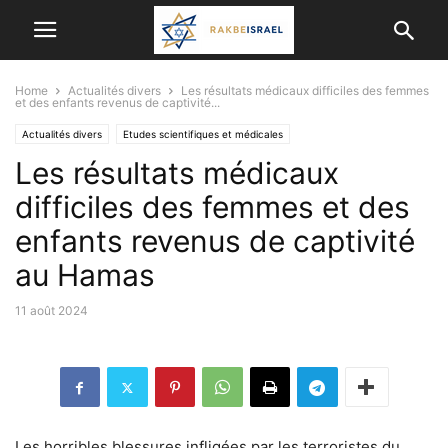
Home
Actualités divers
Les résultats médicaux difficiles des femmes
et des enfants revenus de captivité...
Actualités divers
Etudes scientifiques et médicales
Les résultats médicaux
ISRAËL ET LES AUTRES PAYS
RÉALISATIONS MÉDICALES
VIE EN ISRAËL
difficiles des femmes et des
enfants revenus de captivité
au Hamas
11 août 2024
Les horribles blessures infligées par les terroristes du