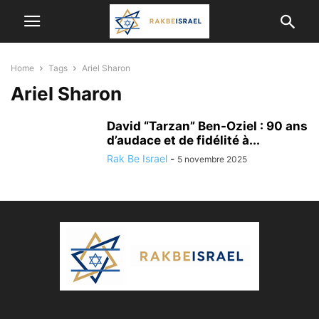
Home
Tags
Ariel Sharon
Ariel Sharon
David “Tarzan” Ben-Oziel : 90 ans
d’audace et de fidélité à...
Rak Be Israel
-
5 novembre 2025