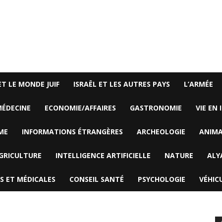
ET LE MONDE JUIF
ISRAËL ET LES AUTRES PAYS
L’ARMÉE
ÉDECINE
ECONOMIE/AFFAIRES
GASTRONOMIE
VIE EN 
ME
INFORMATIONS ÉTRANGÈRES
ARCHEOLOGIE
ANIM
GRICULTURE
INTELLIGENCE ARTIFICIELLE
NATURE
ALY
S ET MÉDICALES
CONSEIL SANTÉ
PSYCHOLOGIE
VÉHIC