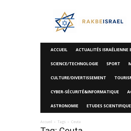
©
Rak
Be
Israel-
Sté
Alyaexpress-
News
ACCUEIL
ACTUALITÉS ISRAÉLIENNE 
SCIENCE/TECHNOLOGIE
SPORT
M
CULTURE/DIVERTISSEMENT
TOURIS
CYBER-SÉCURITÉ&INFORMATIQUE
A
ASTRONOMIE
ETUDES SCIENTIFIQUE
Accueil
Tags
Ceuta
Tag: Ceuta