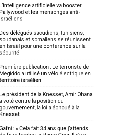
L’intelligence artificielle va booster
Pallywood et les mensonges anti-
israéliens
Des délégués saoudiens, tunisiens,
soudanais et somaliens se réunissent
en Israël pour une conférence sur la
sécurité
Première publication : Le terroriste de
Megiddo a utilisé un vélo électrique en
territoire israélien
Le président de la Knesset, Amir Ohana
a voté contre la position du
gouvernement, la loi a échoué à la
Knesset
Gafni : « Cela fait 34 ans que j’attends
de faire tomber la Haute Cour. Il n’y a