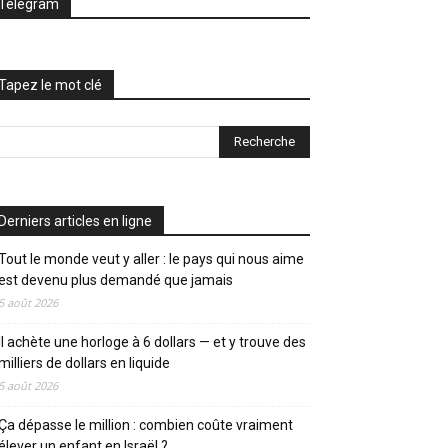
Telegram
Tapez le mot clé
Derniers articles en ligne
Tout le monde veut y aller : le pays qui nous aime
est devenu plus demandé que jamais
5 août 2026
Il achète une horloge à 6 dollars — et y trouve des
milliers de dollars en liquide
5 août 2026
Ça dépasse le million : combien coûte vraiment
élever un enfant en Israël ?