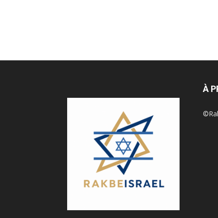
À 
©Rak 