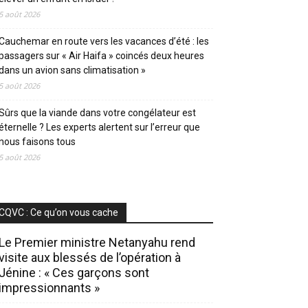
5 août 2026
Cauchemar en route vers les vacances d’été : les
passagers sur « Air Haifa » coincés deux heures
dans un avion sans climatisation »
5 août 2026
Sûrs que la viande dans votre congélateur est
éternelle ? Les experts alertent sur l’erreur que
nous faisons tous
5 août 2026
CQVC : Ce qu’on vous cache
Le Premier ministre Netanyahu rend
visite aux blessés de l’opération à
Jénine : « Ces garçons sont
impressionnants »