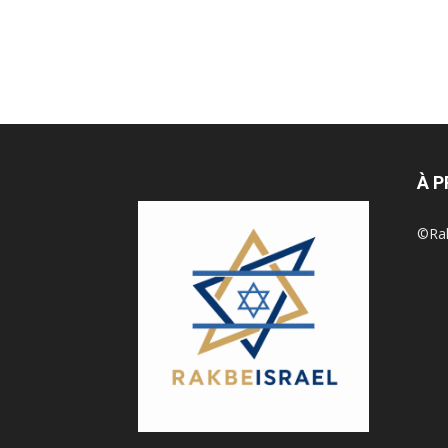
À 
©Rak 