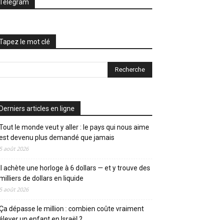
Telegram
Tapez le mot clé
Derniers articles en ligne
Tout le monde veut y aller : le pays qui nous aime
est devenu plus demandé que jamais
5 août 2026
Il achète une horloge à 6 dollars — et y trouve des
milliers de dollars en liquide
5 août 2026
Ça dépasse le million : combien coûte vraiment
élever un enfant en Israël ?