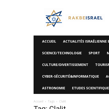
©
Rak
Be
Israel-
Sté
Alyaexpress-
News
ACCUEIL
ACTUALITÉS ISRAÉLIENNE 
SCIENCE/TECHNOLOGIE
SPORT
M
CULTURE/DIVERTISSEMENT
TOURIS
CYBER-SÉCURITÉ&INFORMATIQUE
A
ASTRONOMIE
ETUDES SCIENTIFIQUE
Accueil
Tags
Clalit
Tag: Clalit