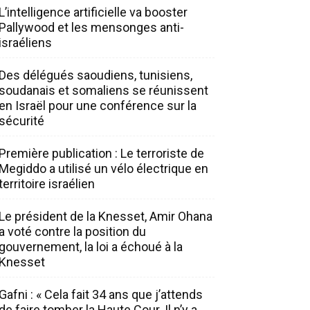
L’intelligence artificielle va booster
Pallywood et les mensonges anti-
israéliens
Des délégués saoudiens, tunisiens,
soudanais et somaliens se réunissent
en Israël pour une conférence sur la
sécurité
Première publication : Le terroriste de
Megiddo a utilisé un vélo électrique en
territoire israélien
Le président de la Knesset, Amir Ohana
a voté contre la position du
gouvernement, la loi a échoué à la
Knesset
Gafni : « Cela fait 34 ans que j’attends
de faire tomber la Haute Cour. Il n’y a