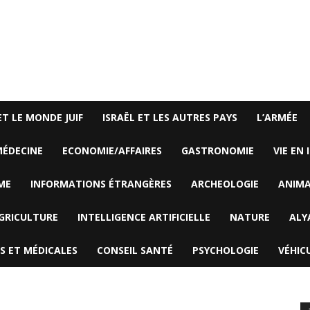
ET LE MONDE JUIF
ISRAËL ET LES AUTRES PAYS
L’ARMÉE
ÉDECINE
ECONOMIE/AFFAIRES
GASTRONOMIE
VIE EN 
ME
INFORMATIONS ÉTRANGÈRES
ARCHEOLOGIE
ANIM
GRICULTURE
INTELLIGENCE ARTIFICIELLE
NATURE
ALY
S ET MÉDICALES
CONSEIL SANTÉ
PSYCHOLOGIE
VÉHIC