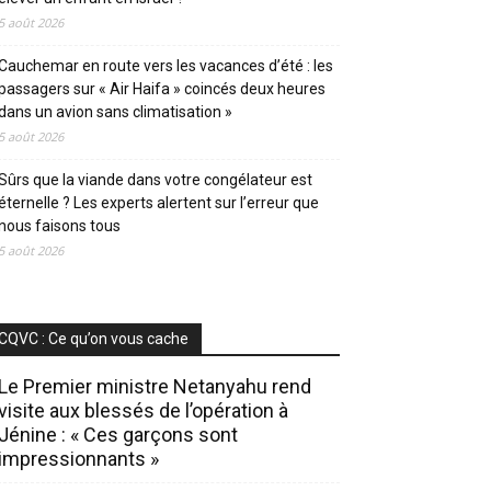
5 août 2026
Cauchemar en route vers les vacances d’été : les
passagers sur « Air Haifa » coincés deux heures
dans un avion sans climatisation »
5 août 2026
Sûrs que la viande dans votre congélateur est
éternelle ? Les experts alertent sur l’erreur que
nous faisons tous
5 août 2026
CQVC : Ce qu’on vous cache
Le Premier ministre Netanyahu rend
visite aux blessés de l’opération à
Jénine : « Ces garçons sont
impressionnants »