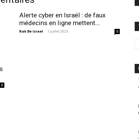
Alerte cyber en Israël : de faux
médecins en ligne mettent...
Rak Be Israel
-
1 juillet 2025
0
s
0