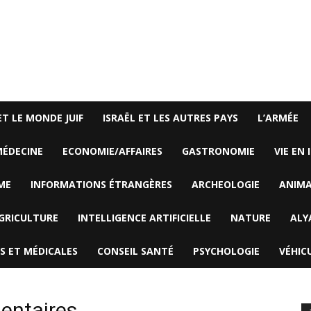
ET LE MONDE JUIF
ISRAËL ET LES AUTRES PAYS
L’ARMÉE
ÉDECINE
ECONOMIE/AFFAIRES
GASTRONOMIE
VIE EN 
ME
INFORMATIONS ÉTRANGÈRES
ARCHEOLOGIE
ANIM
GRICULTURE
INTELLIGENCE ARTIFICIELLE
NATURE
ALY
S ET MÉDICALES
CONSEIL SANTÉ
PSYCHOLOGIE
VÉHIC
entaires