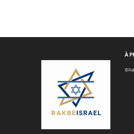
À 
©Rak 