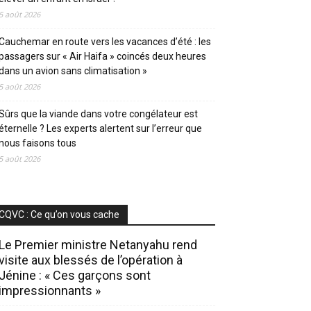
5 août 2026
Cauchemar en route vers les vacances d’été : les
passagers sur « Air Haifa » coincés deux heures
dans un avion sans climatisation »
5 août 2026
Sûrs que la viande dans votre congélateur est
éternelle ? Les experts alertent sur l’erreur que
nous faisons tous
5 août 2026
CQVC : Ce qu’on vous cache
Le Premier ministre Netanyahu rend
visite aux blessés de l’opération à
Jénine : « Ces garçons sont
impressionnants »