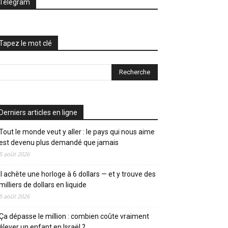
Telegram
Tapez le mot clé
Derniers articles en ligne
Tout le monde veut y aller : le pays qui nous aime
est devenu plus demandé que jamais
5 août 2026
Il achète une horloge à 6 dollars — et y trouve des
milliers de dollars en liquide
5 août 2026
Ça dépasse le million : combien coûte vraiment
élever un enfant en Israël ?