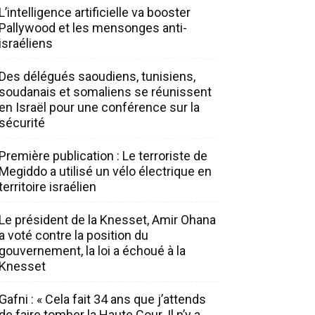
L’intelligence artificielle va booster
Pallywood et les mensonges anti-
israéliens
Des délégués saoudiens, tunisiens,
soudanais et somaliens se réunissent
en Israël pour une conférence sur la
sécurité
Première publication : Le terroriste de
Megiddo a utilisé un vélo électrique en
territoire israélien
Le président de la Knesset, Amir Ohana
a voté contre la position du
gouvernement, la loi a échoué à la
Knesset
Gafni : « Cela fait 34 ans que j’attends
de faire tomber la Haute Cour. Il n’y a