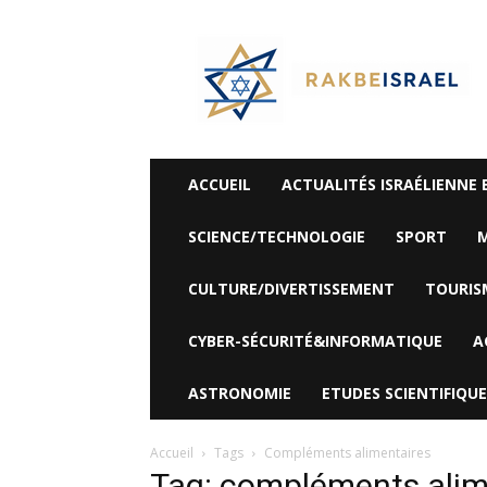
©
Rak
Be
Israel-
Sté
Alyaexpress-
News
ACCUEIL
ACTUALITÉS ISRAÉLIENNE 
SCIENCE/TECHNOLOGIE
SPORT
M
CULTURE/DIVERTISSEMENT
TOURIS
CYBER-SÉCURITÉ&INFORMATIQUE
A
ASTRONOMIE
ETUDES SCIENTIFIQUE
Accueil
Tags
Compléments alimentaires
Tag: compléments alim