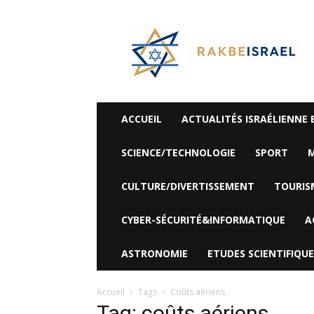
©
Rak
Be
Israel-
Sté
Alyaexpress-
News
ACCUEIL
ACTUALITÉS ISRAÉLIENNE 
SCIENCE/TECHNOLOGIE
SPORT
M
CULTURE/DIVERTISSEMENT
TOURIS
CYBER-SÉCURITÉ&INFORMATIQUE
A
ASTRONOMIE
ETUDES SCIENTIFIQUE
Accueil
Tags
Coûts aériens
Tag: coûts aériens