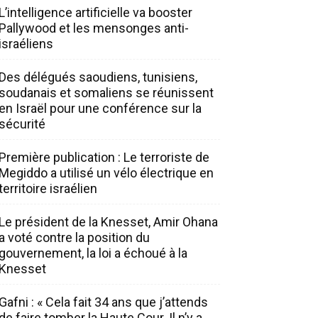
L’intelligence artificielle va booster
Pallywood et les mensonges anti-
israéliens
Des délégués saoudiens, tunisiens,
soudanais et somaliens se réunissent
en Israël pour une conférence sur la
sécurité
Première publication : Le terroriste de
Megiddo a utilisé un vélo électrique en
territoire israélien
Le président de la Knesset, Amir Ohana
a voté contre la position du
gouvernement, la loi a échoué à la
Knesset
Gafni : « Cela fait 34 ans que j’attends
de faire tomber la Haute Cour. Il n’y a