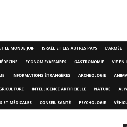
ET LE MONDE JUIF
ISRAËL ET LES AUTRES PAYS
L’ARMÉE
ÉDECINE
ECONOMIE/AFFAIRES
GASTRONOMIE
VIE EN 
ME
INFORMATIONS ÉTRANGÈRES
ARCHEOLOGIE
ANIM
GRICULTURE
INTELLIGENCE ARTIFICIELLE
NATURE
ALY
S ET MÉDICALES
CONSEIL SANTÉ
PSYCHOLOGIE
VÉHIC