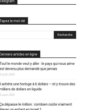
Telegram
Tapez le mot clé
Derniers articles en ligne
Tout le monde veut y aller : le pays qui nous aime
est devenu plus demandé que jamais
5 août 2026
Il achète une horloge à 6 dollars — et y trouve des
milliers de dollars en liquide
5 août 2026
Ça dépasse le million : combien coûte vraiment
élever un enfant en Israël ?