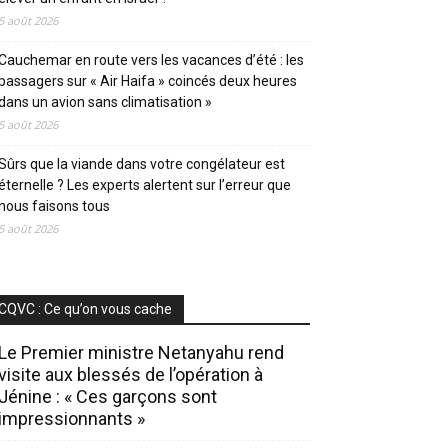
5 août 2026
Cauchemar en route vers les vacances d’été : les
passagers sur « Air Haifa » coincés deux heures
dans un avion sans climatisation »
5 août 2026
Sûrs que la viande dans votre congélateur est
éternelle ? Les experts alertent sur l’erreur que
nous faisons tous
5 août 2026
CQVC : Ce qu’on vous cache
Le Premier ministre Netanyahu rend
visite aux blessés de l’opération à
Jénine : « Ces garçons sont
impressionnants »