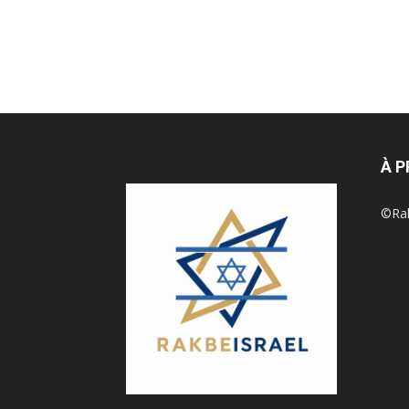
À 
©Rak 