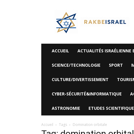
©
Rak
Be
Israel-
Sté
Alyaexpress-
News
ACCUEIL
ACTUALITÉS ISRAÉLIENNE 
SCIENCE/TECHNOLOGIE
SPORT
M
CULTURE/DIVERTISSEMENT
TOURIS
CYBER-SÉCURITÉ&INFORMATIQUE
A
ASTRONOMIE
ETUDES SCIENTIFIQUE
Accueil
Tags
Domination orbitale
Tag: domination orbita