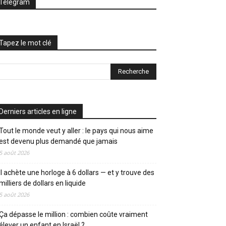
Telegram
Tapez le mot clé
Derniers articles en ligne
Tout le monde veut y aller : le pays qui nous aime
est devenu plus demandé que jamais
5 août 2026
Il achète une horloge à 6 dollars — et y trouve des
milliers de dollars en liquide
5 août 2026
Ça dépasse le million : combien coûte vraiment
élever un enfant en Israël ?