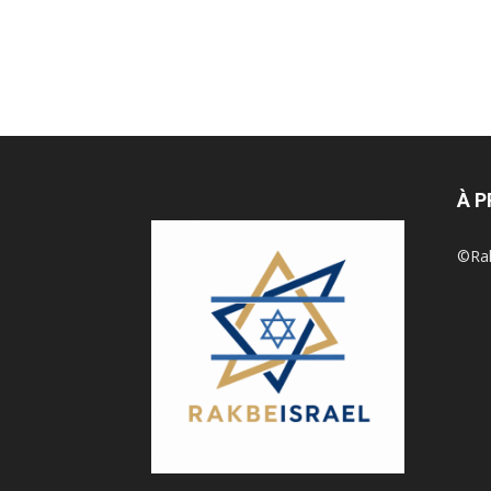
À 
©Rak 