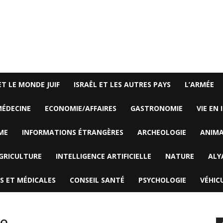
ET LE MONDE JUIF
ISRAËL ET LES AUTRES PAYS
L’ARMÉE
ÉDECINE
ECONOMIE/AFFAIRES
GASTRONOMIE
VIE EN 
ME
INFORMATIONS ÉTRANGÈRES
ARCHEOLOGIE
ANIM
GRICULTURE
INTELLIGENCE ARTIFICIELLE
NATURE
ALY
S ET MÉDICALES
CONSEIL SANTÉ
PSYCHOLOGIE
VÉHIC
le