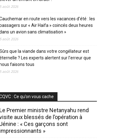
5 août 2026
Cauchemar en route vers les vacances d’été : les
passagers sur « Air Haifa » coincés deux heures
dans un avion sans climatisation »
5 août 2026
Sûrs que la viande dans votre congélateur est
éternelle ? Les experts alertent sur l’erreur que
nous faisons tous
5 août 2026
CQVC : Ce qu’on vous cache
Le Premier ministre Netanyahu rend
visite aux blessés de l’opération à
Jénine : « Ces garçons sont
impressionnants »