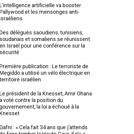
L’intelligence artificielle va booster
Pallywood et les mensonges anti-
israéliens
Des délégués saoudiens, tunisiens,
soudanais et somaliens se réunissent
en Israël pour une conférence sur la
sécurité
Première publication : Le terroriste de
Megiddo a utilisé un vélo électrique en
territoire israélien
Le président de la Knesset, Amir Ohana
a voté contre la position du
gouvernement, la loi a échoué à la
Knesset
Gafni : « Cela fait 34 ans que j’attends
de faire tomber la Haute Cour. Il n’y a