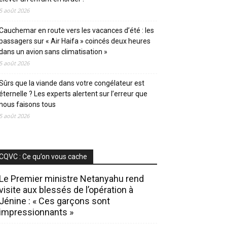
5 août 2026
Cauchemar en route vers les vacances d’été : les
passagers sur « Air Haifa » coincés deux heures
dans un avion sans climatisation »
5 août 2026
Sûrs que la viande dans votre congélateur est
éternelle ? Les experts alertent sur l’erreur que
nous faisons tous
5 août 2026
CQVC : Ce qu’on vous cache
Le Premier ministre Netanyahu rend
visite aux blessés de l’opération à
Jénine : « Ces garçons sont
impressionnants »