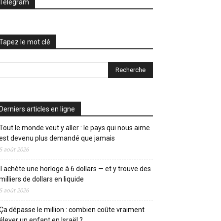
Telegram
Tapez le mot clé
Derniers articles en ligne
Tout le monde veut y aller : le pays qui nous aime
est devenu plus demandé que jamais
5 août 2026
Il achète une horloge à 6 dollars — et y trouve des
milliers de dollars en liquide
5 août 2026
Ça dépasse le million : combien coûte vraiment
élever un enfant en Israël ?