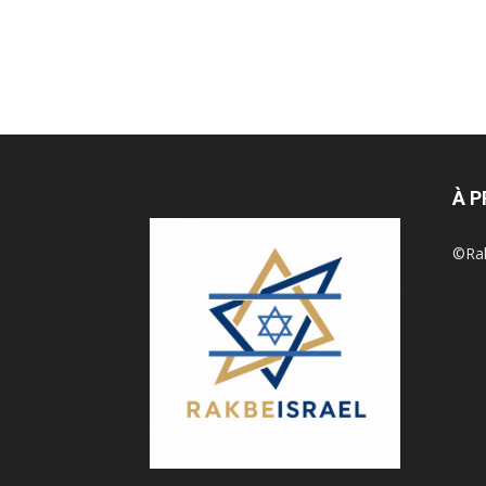
À 
©Rak 