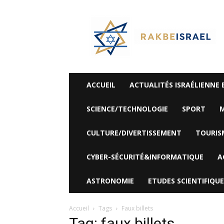
©
Rak
Be
Israel-
Sté
Alyaexpress-
News
ACCUEIL
ACTUALITÉS ISRAÉLIENNE 
SCIENCE/TECHNOLOGIE
SPORT
M
CULTURE/DIVERTISSEMENT
TOURIS
CYBER-SÉCURITÉ&INFORMATIQUE
A
ASTRONOMIE
ETUDES SCIENTIFIQUE
Accueil
Tags
Faux billets
Tag: faux billets