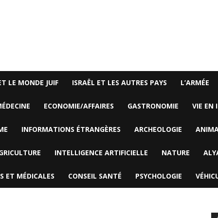
ET LE MONDE JUIF
ISRAËL ET LES AUTRES PAYS
L’ARMÉE
ÉDECINE
ECONOMIE/AFFAIRES
GASTRONOMIE
VIE EN 
ME
INFORMATIONS ÉTRANGÈRES
ARCHEOLOGIE
ANIM
GRICULTURE
INTELLIGENCE ARTIFICIELLE
NATURE
ALY
S ET MÉDICALES
CONSEIL SANTÉ
PSYCHOLOGIE
VÉHIC