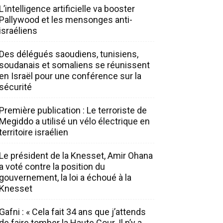
L’intelligence artificielle va booster
Pallywood et les mensonges anti-
israéliens
Des délégués saoudiens, tunisiens,
soudanais et somaliens se réunissent
en Israël pour une conférence sur la
sécurité
Première publication : Le terroriste de
Megiddo a utilisé un vélo électrique en
territoire israélien
Le président de la Knesset, Amir Ohana
a voté contre la position du
gouvernement, la loi a échoué à la
Knesset
Gafni : « Cela fait 34 ans que j’attends
de faire tomber la Haute Cour. Il n’y a