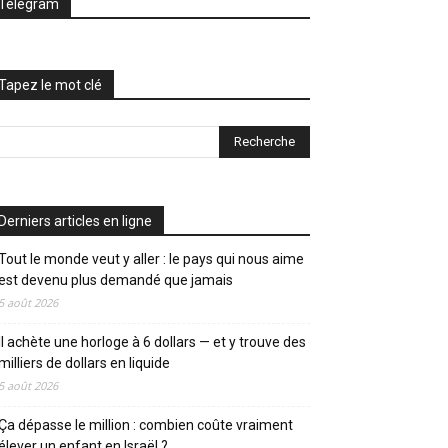
Telegram
Tapez le mot clé
Derniers articles en ligne
Tout le monde veut y aller : le pays qui nous aime
est devenu plus demandé que jamais
5 août 2026
Il achète une horloge à 6 dollars — et y trouve des
milliers de dollars en liquide
5 août 2026
Ça dépasse le million : combien coûte vraiment
élever un enfant en Israël ?