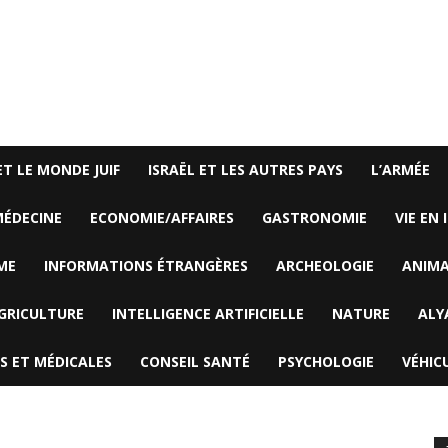
ET LE MONDE JUIF
ISRAËL ET LES AUTRES PAYS
L’ARMÉE
ÉDECINE
ECONOMIE/AFFAIRES
GASTRONOMIE
VIE EN 
ME
INFORMATIONS ÉTRANGÈRES
ARCHEOLOGIE
ANIM
GRICULTURE
INTELLIGENCE ARTIFICIELLE
NATURE
ALY
S ET MÉDICALES
CONSEIL SANTÉ
PSYCHOLOGIE
VÉHIC