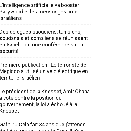
L’intelligence artificielle va booster
Pallywood et les mensonges anti-
israéliens
Des délégués saoudiens, tunisiens,
soudanais et somaliens se réunissent
en Israël pour une conférence sur la
sécurité
Première publication : Le terroriste de
Megiddo a utilisé un vélo électrique en
territoire israélien
Le président de la Knesset, Amir Ohana
a voté contre la position du
gouvernement, la loi a échoué à la
Knesset
Gafni : « Cela fait 34 ans que j’attends
de faire tomber la Haute Cour. Il n’y a