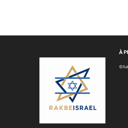
À 
©Rak 