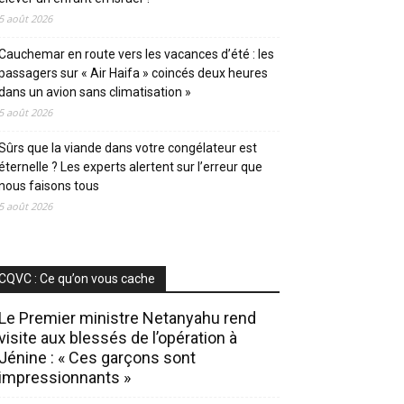
5 août 2026
Cauchemar en route vers les vacances d’été : les
passagers sur « Air Haifa » coincés deux heures
dans un avion sans climatisation »
5 août 2026
Sûrs que la viande dans votre congélateur est
éternelle ? Les experts alertent sur l’erreur que
nous faisons tous
5 août 2026
CQVC : Ce qu’on vous cache
Le Premier ministre Netanyahu rend
visite aux blessés de l’opération à
Jénine : « Ces garçons sont
impressionnants »