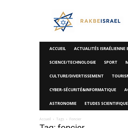
©
Rak
Be
Israel-
Sté
Alyaexpress-
News
ACCUEIL
ACTUALITÉS ISRAÉLIENNE 
SCIENCE/TECHNOLOGIE
SPORT
M
CULTURE/DIVERTISSEMENT
TOURIS
CYBER-SÉCURITÉ&INFORMATIQUE
A
ASTRONOMIE
ETUDES SCIENTIFIQUE
Accueil
Tags
Foncier
Tag: foncier