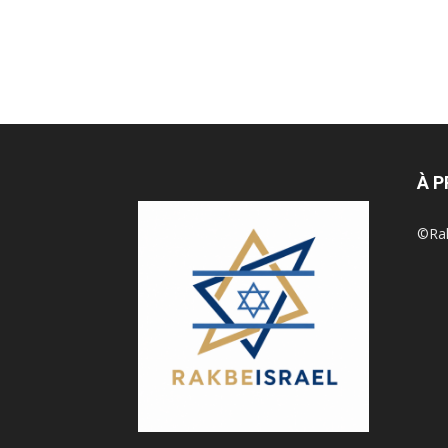
À 
©Rak 