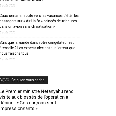
5 août 2026
Cauchemar en route vers les vacances d’été : les
passagers sur « Air Haifa » coincés deux heures
dans un avion sans climatisation »
5 août 2026
Sûrs que la viande dans votre congélateur est
éternelle ? Les experts alertent sur l’erreur que
nous faisons tous
5 août 2026
CQVC : Ce qu’on vous cache
Le Premier ministre Netanyahu rend
visite aux blessés de l’opération à
Jénine : « Ces garçons sont
impressionnants »