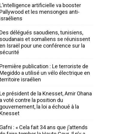
L’intelligence artificielle va booster
Pallywood et les mensonges anti-
israéliens
Des délégués saoudiens, tunisiens,
soudanais et somaliens se réunissent
en Israël pour une conférence sur la
sécurité
Première publication : Le terroriste de
Megiddo a utilisé un vélo électrique en
territoire israélien
Le président de la Knesset, Amir Ohana
a voté contre la position du
gouvernement, la loi a échoué à la
Knesset
Gafni : « Cela fait 34 ans que j’attends
de faire tomber la Haute Cour. Il n’y a