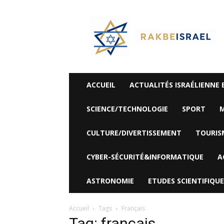
©
Rak
Be
Israel-
Sté
Alyaexpress-
News
ACCUEIL
ACTUALITÉS ISRAÉLIENNE 
SCIENCE/TECHNOLOGIE
SPORT
M
CULTURE/DIVERTISSEMENT
TOURIS
CYBER-SÉCURITÉ&INFORMATIQUE
A
ASTRONOMIE
ETUDES SCIENTIFIQUE
Accueil
Tags
Français
Tag: français