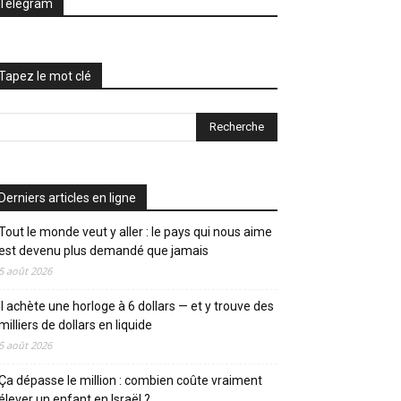
Telegram
Tapez le mot clé
Derniers articles en ligne
Tout le monde veut y aller : le pays qui nous aime
est devenu plus demandé que jamais
5 août 2026
Il achète une horloge à 6 dollars — et y trouve des
milliers de dollars en liquide
5 août 2026
Ça dépasse le million : combien coûte vraiment
élever un enfant en Israël ?