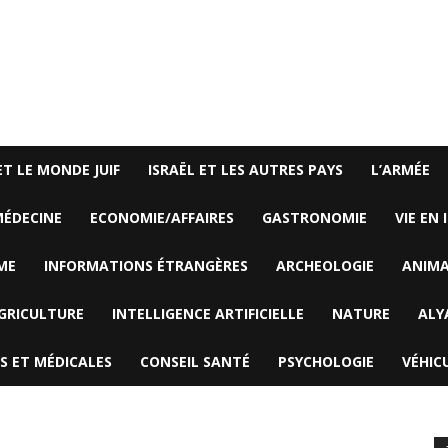
ET LE MONDE JUIF
ISRAËL ET LES AUTRES PAYS
L’ARMÉE
ÉDECINE
ECONOMIE/AFFAIRES
GASTRONOMIE
VIE EN 
ME
INFORMATIONS ÉTRANGÈRES
ARCHEOLOGIE
ANIM
GRICULTURE
INTELLIGENCE ARTIFICIELLE
NATURE
ALY
S ET MÉDICALES
CONSEIL SANTÉ
PSYCHOLOGIE
VÉHIC