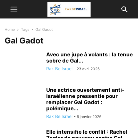
Home
Tags
Gal Gadot
Gal Gadot
Avec une jupe à volants : la tenue
sobre de Gal...
Rak Be Israel
-
23 avril 2026
Une actrice ouvertement anti-
israélienne pressentie pour
remplacer Gal Gadot :
polémique...
Rak Be Israel
-
6 janvier 2026
Elle intensifie le conflit : Rachel