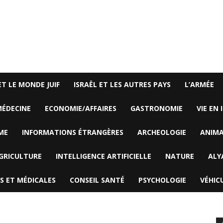
ET LE MONDE JUIF
ISRAËL ET LES AUTRES PAYS
L’ARMÉE
ÉDECINE
ECONOMIE/AFFAIRES
GASTRONOMIE
VIE EN 
ME
INFORMATIONS ÉTRANGÈRES
ARCHEOLOGIE
ANIM
GRICULTURE
INTELLIGENCE ARTIFICIELLE
NATURE
ALY
S ET MÉDICALES
CONSEIL SANTÉ
PSYCHOLOGIE
VÉHIC