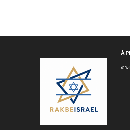
À 
©Rak 