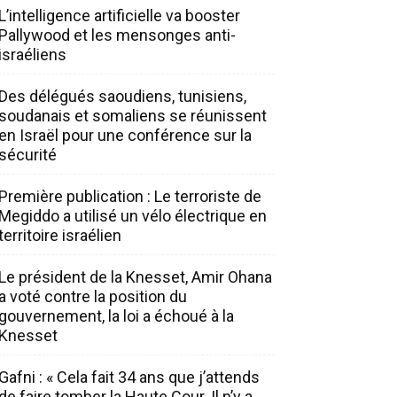
L’intelligence artificielle va booster
Pallywood et les mensonges anti-
israéliens
Des délégués saoudiens, tunisiens,
soudanais et somaliens se réunissent
en Israël pour une conférence sur la
sécurité
Première publication : Le terroriste de
Megiddo a utilisé un vélo électrique en
territoire israélien
Le président de la Knesset, Amir Ohana
a voté contre la position du
gouvernement, la loi a échoué à la
Knesset
Gafni : « Cela fait 34 ans que j’attends
de faire tomber la Haute Cour. Il n’y a