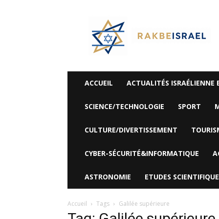
©
Rak
Be
Israel-
Sté
Alyaexpress-
News
ACCUEIL
ACTUALITÉS ISRAÉLIENNE 
SCIENCE/TECHNOLOGIE
SPORT
M
CULTURE/DIVERTISSEMENT
TOURIS
CYBER-SÉCURITÉ&INFORMATIQUE
A
ASTRONOMIE
ETUDES SCIENTIFIQUE
Accueil
Tags
Galilée supérieure
Tag: Galilée supérieure