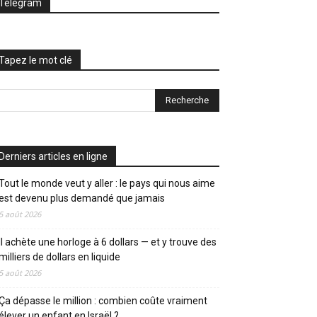
Telegram
Tapez le mot clé
Derniers articles en ligne
Tout le monde veut y aller : le pays qui nous aime
est devenu plus demandé que jamais
5 août 2026
Il achète une horloge à 6 dollars — et y trouve des
milliers de dollars en liquide
5 août 2026
Ça dépasse le million : combien coûte vraiment
élever un enfant en Israël ?