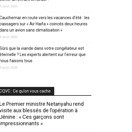
5 août 2026
Cauchemar en route vers les vacances d’été : les
passagers sur « Air Haifa » coincés deux heures
dans un avion sans climatisation »
5 août 2026
Sûrs que la viande dans votre congélateur est
éternelle ? Les experts alertent sur l’erreur que
nous faisons tous
5 août 2026
CQVC : Ce qu’on vous cache
Le Premier ministre Netanyahu rend
visite aux blessés de l’opération à
Jénine : « Ces garçons sont
impressionnants »