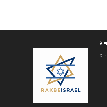
À 
©Rak 