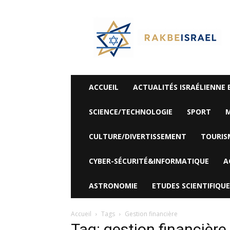
©
Rak
Be
Israel-
Sté
Alyaexpress-
News
ACCUEIL
ACTUALITÉS ISRAÉLIENNE 
SCIENCE/TECHNOLOGIE
SPORT
M
CULTURE/DIVERTISSEMENT
TOURIS
CYBER-SÉCURITÉ&INFORMATIQUE
A
ASTRONOMIE
ETUDES SCIENTIFIQUE
Accueil
Tags
Gestion financière
Tag: gestion financière