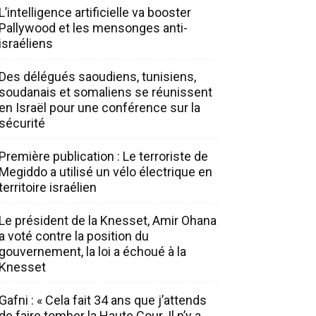
L’intelligence artificielle va booster
Pallywood et les mensonges anti-
israéliens
Des délégués saoudiens, tunisiens,
soudanais et somaliens se réunissent
en Israël pour une conférence sur la
sécurité
Première publication : Le terroriste de
Megiddo a utilisé un vélo électrique en
territoire israélien
Le président de la Knesset, Amir Ohana
a voté contre la position du
gouvernement, la loi a échoué à la
Knesset
Gafni : « Cela fait 34 ans que j’attends
de faire tomber la Haute Cour. Il n’y a