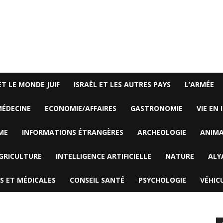
ET LE MONDE JUIF
ISRAËL ET LES AUTRES PAYS
L’ARMÉE
ÉDECINE
ECONOMIE/AFFAIRES
GASTRONOMIE
VIE EN 
ME
INFORMATIONS ÉTRANGÈRES
ARCHEOLOGIE
ANIM
GRICULTURE
INTELLIGENCE ARTIFICIELLE
NATURE
ALY
S ET MÉDICALES
CONSEIL SANTÉ
PSYCHOLOGIE
VÉHIC