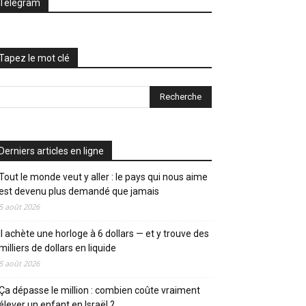
Telegram
Tapez le mot clé
Derniers articles en ligne
Tout le monde veut y aller : le pays qui nous aime
est devenu plus demandé que jamais
5 août 2026
Il achète une horloge à 6 dollars — et y trouve des
milliers de dollars en liquide
5 août 2026
Ça dépasse le million : combien coûte vraiment
élever un enfant en Israël ?