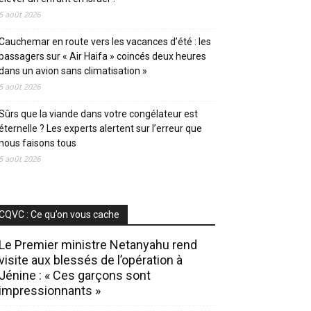
5 août 2026
Cauchemar en route vers les vacances d’été : les
passagers sur « Air Haifa » coincés deux heures
dans un avion sans climatisation »
5 août 2026
Sûrs que la viande dans votre congélateur est
éternelle ? Les experts alertent sur l’erreur que
nous faisons tous
5 août 2026
CQVC : Ce qu’on vous cache
Le Premier ministre Netanyahu rend
visite aux blessés de l’opération à
Jénine : « Ces garçons sont
impressionnants »