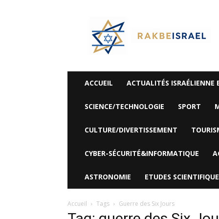
©
Rak
Be
Israel-
Sté
Alyaexpress-
News
ACCUEIL
ACTUALITÉS ISRAÉLIENNE 
SCIENCE/TECHNOLOGIE
SPORT
M
CULTURE/DIVERTISSEMENT
TOURIS
CYBER-SÉCURITÉ&INFORMATIQUE
A
ASTRONOMIE
ETUDES SCIENTIFIQUE
Accueil
Tags
Guerre des Six Jours
Tag: guerre des Six Jou