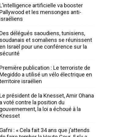
L’intelligence artificielle va booster
Pallywood et les mensonges anti-
israéliens
Des délégués saoudiens, tunisiens,
soudanais et somaliens se réunissent
en Israël pour une conférence sur la
sécurité
Première publication : Le terroriste de
Megiddo a utilisé un vélo électrique en
territoire israélien
Le président de la Knesset, Amir Ohana
a voté contre la position du
gouvernement, la loi a échoué à la
Knesset
Gafni : « Cela fait 34 ans que j’attends
de faire tomber la Haute Cour. Il n’y a