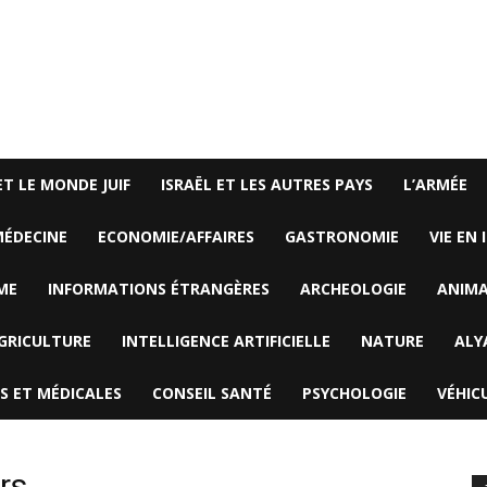
ET LE MONDE JUIF
ISRAËL ET LES AUTRES PAYS
L’ARMÉE
ÉDECINE
ECONOMIE/AFFAIRES
GASTRONOMIE
VIE EN 
ME
INFORMATIONS ÉTRANGÈRES
ARCHEOLOGIE
ANIM
GRICULTURE
INTELLIGENCE ARTIFICIELLE
NATURE
ALY
S ET MÉDICALES
CONSEIL SANTÉ
PSYCHOLOGIE
VÉHIC
rs