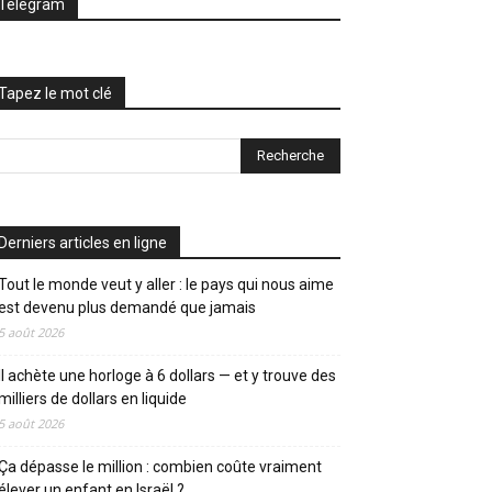
Telegram
Tapez le mot clé
Derniers articles en ligne
Tout le monde veut y aller : le pays qui nous aime
est devenu plus demandé que jamais
5 août 2026
Il achète une horloge à 6 dollars — et y trouve des
milliers de dollars en liquide
5 août 2026
Ça dépasse le million : combien coûte vraiment
élever un enfant en Israël ?