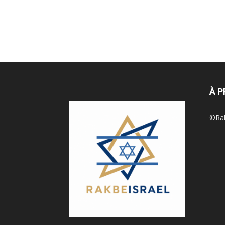
À 
©Rak 