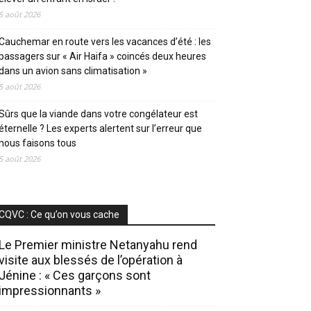
5 août 2026
Cauchemar en route vers les vacances d’été : les
passagers sur « Air Haifa » coincés deux heures
dans un avion sans climatisation »
5 août 2026
Sûrs que la viande dans votre congélateur est
éternelle ? Les experts alertent sur l’erreur que
nous faisons tous
5 août 2026
CQVC : Ce qu’on vous cache
Le Premier ministre Netanyahu rend
visite aux blessés de l’opération à
Jénine : « Ces garçons sont
impressionnants »