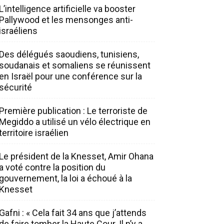
L’intelligence artificielle va booster
Pallywood et les mensonges anti-
israéliens
Des délégués saoudiens, tunisiens,
soudanais et somaliens se réunissent
en Israël pour une conférence sur la
sécurité
Première publication : Le terroriste de
Megiddo a utilisé un vélo électrique en
territoire israélien
Le président de la Knesset, Amir Ohana
a voté contre la position du
gouvernement, la loi a échoué à la
Knesset
Gafni : « Cela fait 34 ans que j’attends
de faire tomber la Haute Cour. Il n’y a