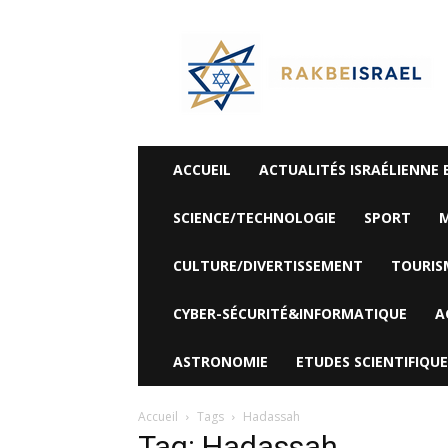
©
Rak
Be
Israel-
Sté
Alyaexpress-
News
ACCUEIL
ACTUALITÉS ISRAÉLIENNE 
SCIENCE/TECHNOLOGIE
SPORT
M
CULTURE/DIVERTISSEMENT
TOURIS
CYBER-SÉCURITÉ&INFORMATIQUE
A
ASTRONOMIE
ETUDES SCIENTIFIQUE
Accueil
Tags
Hadassah
Tag: Hadassah