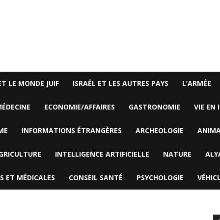
ET LE MONDE JUIF
ISRAËL ET LES AUTRES PAYS
L’ARMÉE
ÉDECINE
ECONOMIE/AFFAIRES
GASTRONOMIE
VIE EN 
ME
INFORMATIONS ÉTRANGÈRES
ARCHEOLOGIE
ANIM
GRICULTURE
INTELLIGENCE ARTIFICIELLE
NATURE
ALY
S ET MÉDICALES
CONSEIL SANTÉ
PSYCHOLOGIE
VÉHIC