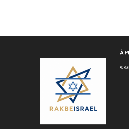
À 
©Rak 