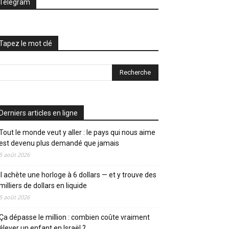
Telegram
Tapez le mot clé
Derniers articles en ligne
Tout le monde veut y aller : le pays qui nous aime
est devenu plus demandé que jamais
5 août 2026
Il achète une horloge à 6 dollars — et y trouve des
milliers de dollars en liquide
5 août 2026
Ça dépasse le million : combien coûte vraiment
élever un enfant en Israël ?