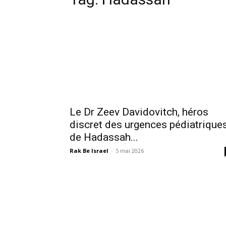
Le Dr Zeev Davidovitch, héros
discret des urgences pédiatrique
de Hadassah...
Rak Be Israel
-
5 mai 2026