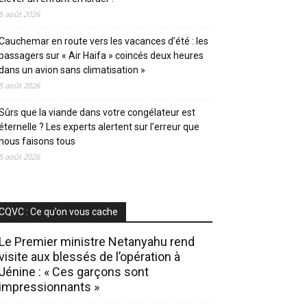
5 août 2026
Cauchemar en route vers les vacances d’été : les
passagers sur « Air Haifa » coincés deux heures
dans un avion sans climatisation »
5 août 2026
Sûrs que la viande dans votre congélateur est
éternelle ? Les experts alertent sur l’erreur que
nous faisons tous
5 août 2026
CQVC : Ce qu’on vous cache
Le Premier ministre Netanyahu rend
visite aux blessés de l’opération à
Jénine : « Ces garçons sont
impressionnants »