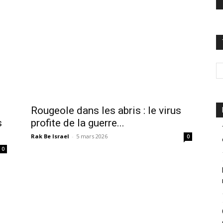
Rougeole dans les abris : le virus
s
profite de la guerre...
Rak Be Israel
-
5 mars 2026
0
0