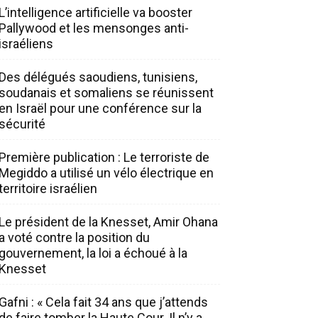
L’intelligence artificielle va booster
Pallywood et les mensonges anti-
israéliens
Des délégués saoudiens, tunisiens,
soudanais et somaliens se réunissent
en Israël pour une conférence sur la
sécurité
Première publication : Le terroriste de
Megiddo a utilisé un vélo électrique en
territoire israélien
Le président de la Knesset, Amir Ohana
a voté contre la position du
gouvernement, la loi a échoué à la
Knesset
Gafni : « Cela fait 34 ans que j’attends
de faire tomber la Haute Cour. Il n’y a