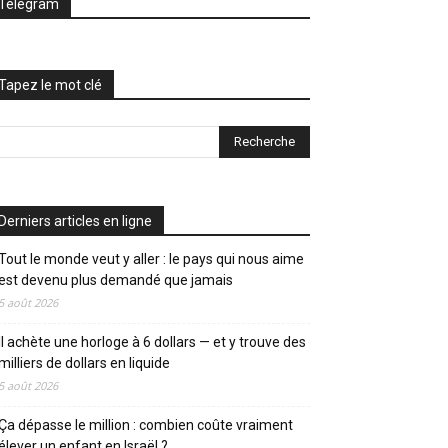
Telegram
Tapez le mot clé
Derniers articles en ligne
Tout le monde veut y aller : le pays qui nous aime
est devenu plus demandé que jamais
5 août 2026
Il achète une horloge à 6 dollars — et y trouve des
milliers de dollars en liquide
5 août 2026
Ça dépasse le million : combien coûte vraiment
élever un enfant en Israël ?