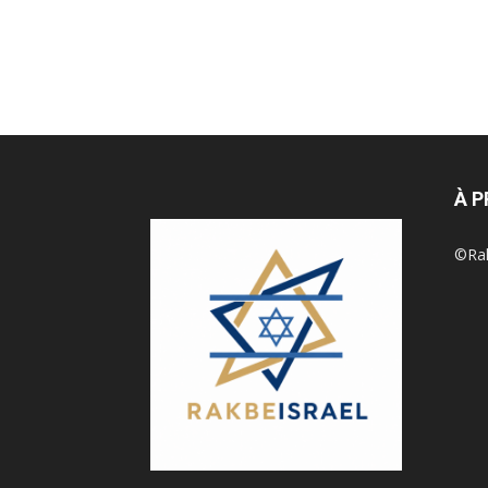
À 
©Rak 