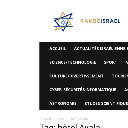
©
Rak
Be
Israel-
Sté
Alyaexpress-
News
ACCUEIL
ACTUALITÉS ISRAÉLIENNE 
SCIENCE/TECHNOLOGIE
SPORT
M
CULTURE/DIVERTISSEMENT
TOURIS
CYBER-SÉCURITÉ&INFORMATIQUE
A
ASTRONOMIE
ETUDES SCIENTIFIQUE
Accueil
Tags
Hôtel Ayala
Tag: hôtel Ayala