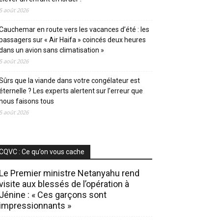
5 août 2026
Cauchemar en route vers les vacances d’été : les
passagers sur « Air Haifa » coincés deux heures
dans un avion sans climatisation »
5 août 2026
Sûrs que la viande dans votre congélateur est
éternelle ? Les experts alertent sur l’erreur que
nous faisons tous
5 août 2026
CQVC : Ce qu’on vous cache
Le Premier ministre Netanyahu rend
visite aux blessés de l’opération à
Jénine : « Ces garçons sont
impressionnants »