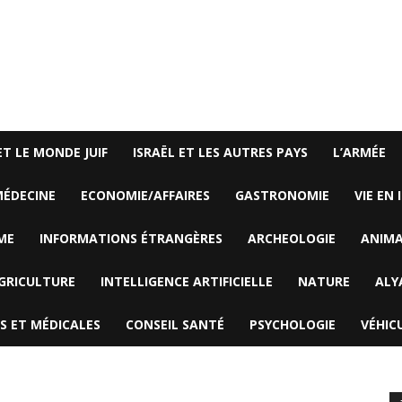
ET LE MONDE JUIF
ISRAËL ET LES AUTRES PAYS
L’ARMÉE
ÉDECINE
ECONOMIE/AFFAIRES
GASTRONOMIE
VIE EN 
ME
INFORMATIONS ÉTRANGÈRES
ARCHEOLOGIE
ANIM
GRICULTURE
INTELLIGENCE ARTIFICIELLE
NATURE
ALY
S ET MÉDICALES
CONSEIL SANTÉ
PSYCHOLOGIE
VÉHIC