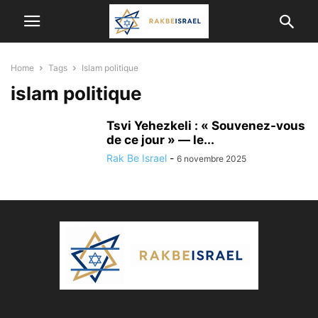
Home
Tags
Islam politique
islam politique
Tsvi Yehezkeli : « Souvenez-vous
de ce jour » — le...
Rak Be Israel
-
6 novembre 2025