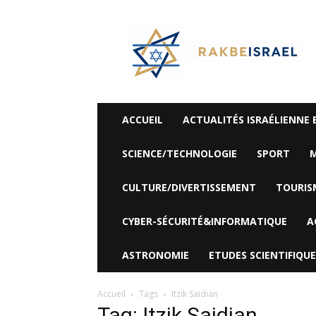
©
Rak
Be
Israel-
Sté
Alyaexpress-
News
ACCUEIL
ACTUALITÉS ISRAÉLIENNE 
SCIENCE/TECHNOLOGIE
SPORT
M
CULTURE/DIVERTISSEMENT
TOURIS
CYBER-SÉCURITÉ&INFORMATIQUE
A
ASTRONOMIE
ETUDES SCIENTIFIQUE
Accueil
Tags
Itzik Saidian
Tag: Itzik Saidian