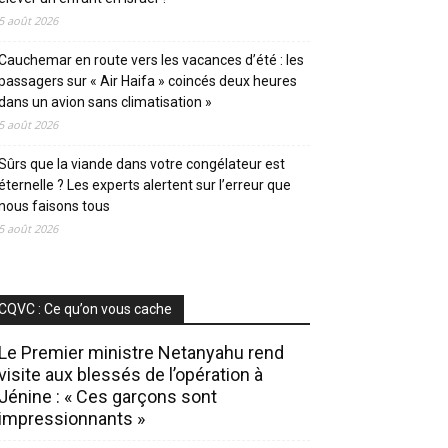
5 août 2026
Cauchemar en route vers les vacances d’été : les
passagers sur « Air Haifa » coincés deux heures
dans un avion sans climatisation »
5 août 2026
Sûrs que la viande dans votre congélateur est
éternelle ? Les experts alertent sur l’erreur que
nous faisons tous
5 août 2026
CQVC : Ce qu’on vous cache
Le Premier ministre Netanyahu rend
visite aux blessés de l’opération à
Jénine : « Ces garçons sont
impressionnants »