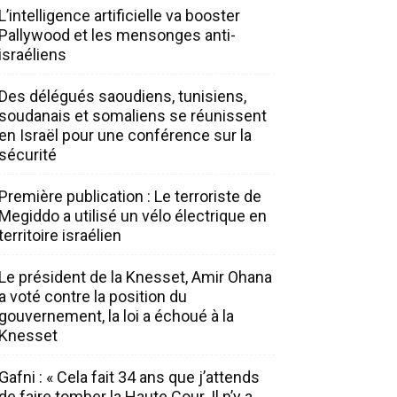
L’intelligence artificielle va booster
Pallywood et les mensonges anti-
israéliens
Des délégués saoudiens, tunisiens,
soudanais et somaliens se réunissent
en Israël pour une conférence sur la
sécurité
Première publication : Le terroriste de
Megiddo a utilisé un vélo électrique en
territoire israélien
Le président de la Knesset, Amir Ohana
a voté contre la position du
gouvernement, la loi a échoué à la
Knesset
Gafni : « Cela fait 34 ans que j’attends
de faire tomber la Haute Cour. Il n’y a