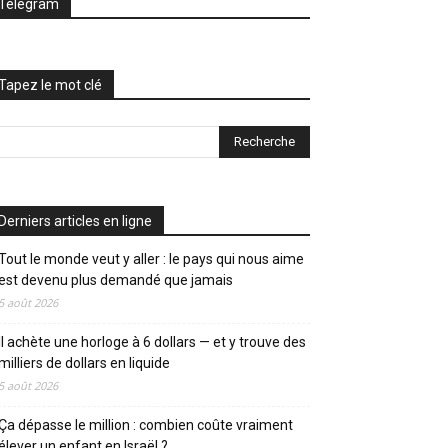
Telegram
Tapez le mot clé
Derniers articles en ligne
Tout le monde veut y aller : le pays qui nous aime
est devenu plus demandé que jamais
5 août 2026
Il achète une horloge à 6 dollars — et y trouve des
milliers de dollars en liquide
5 août 2026
Ça dépasse le million : combien coûte vraiment
élever un enfant en Israël ?