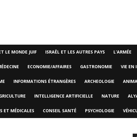
ET LE MONDE JUIF
ISRAËL ET LES AUTRES PAYS
L’ARMÉE
ÉDECINE
ECONOMIE/AFFAIRES
GASTRONOMIE
VIE EN 
ME
INFORMATIONS ÉTRANGÈRES
ARCHEOLOGIE
ANIM
GRICULTURE
INTELLIGENCE ARTIFICIELLE
NATURE
ALY
S ET MÉDICALES
CONSEIL SANTÉ
PSYCHOLOGIE
VÉHIC