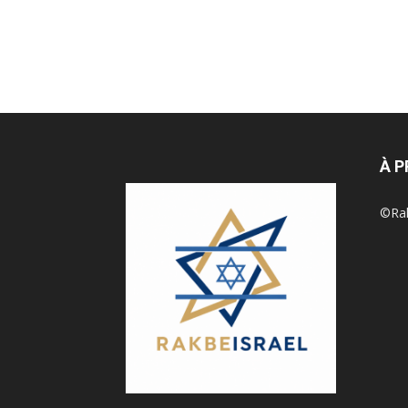
À 
©Rak 