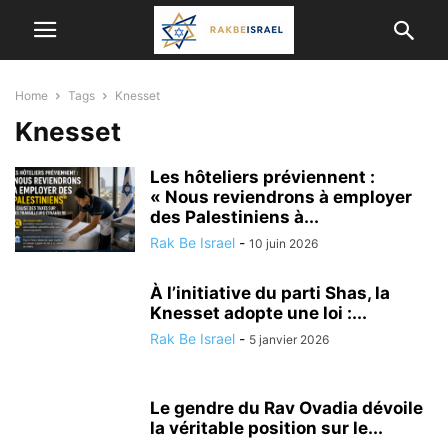
Home
Tags
Knesset
Knesset
Les hôteliers préviennent :
« Nous reviendrons à employer
des Palestiniens à...
Rak Be Israel
-
10 juin 2026
À l’initiative du parti Shas, la
Knesset adopte une loi :...
Rak Be Israel
-
5 janvier 2026
Le gendre du Rav Ovadia dévoile
la véritable position sur le...