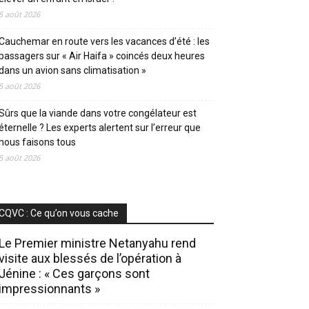
5 août 2026
Cauchemar en route vers les vacances d’été : les
passagers sur « Air Haifa » coincés deux heures
dans un avion sans climatisation »
5 août 2026
Sûrs que la viande dans votre congélateur est
éternelle ? Les experts alertent sur l’erreur que
nous faisons tous
5 août 2026
CQVC : Ce qu’on vous cache
Le Premier ministre Netanyahu rend
visite aux blessés de l’opération à
Jénine : « Ces garçons sont
impressionnants »