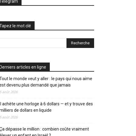
Telegram
Tapez le mot clé
Derniers articles en ligne
Tout le monde veut y aller : le pays qui nous aime
est devenu plus demandé que jamais
5 août 2026
Il achète une horloge à 6 dollars — et y trouve des
milliers de dollars en liquide
5 août 2026
Ça dépasse le million : combien coûte vraiment
élever un enfant en Israël ?