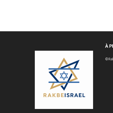
À 
©Rak 