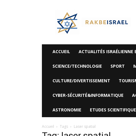
©
Rak
Be
Israel-
Sté
Alyaexpress-
News
ACCUEIL
ACTUALITÉS ISRAÉLIENNE 
SCIENCE/TECHNOLOGIE
SPORT
M
CULTURE/DIVERTISSEMENT
TOURIS
CYBER-SÉCURITÉ&INFORMATIQUE
A
ASTRONOMIE
ETUDES SCIENTIFIQUE
Accueil
Tags
Laser spatial
Tag: laser spatial