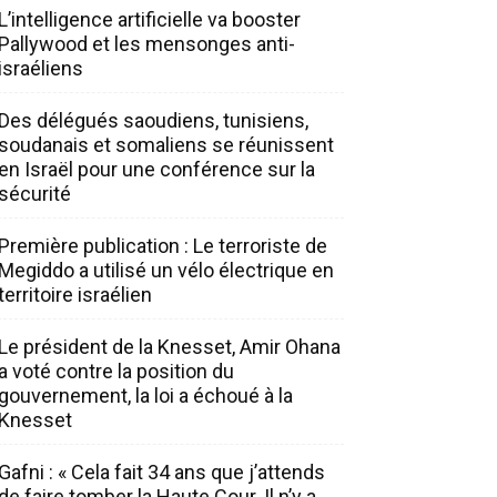
L’intelligence artificielle va booster
Pallywood et les mensonges anti-
israéliens
Des délégués saoudiens, tunisiens,
soudanais et somaliens se réunissent
en Israël pour une conférence sur la
sécurité
Première publication : Le terroriste de
Megiddo a utilisé un vélo électrique en
territoire israélien
Le président de la Knesset, Amir Ohana
a voté contre la position du
gouvernement, la loi a échoué à la
Knesset
Gafni : « Cela fait 34 ans que j’attends
de faire tomber la Haute Cour. Il n’y a