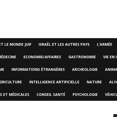
ET LE MONDE JUIF
ISRAËL ET LES AUTRES PAYS
L’ARMÉE
ÉDECINE
ECONOMIE/AFFAIRES
GASTRONOMIE
VIE EN 
ME
INFORMATIONS ÉTRANGÈRES
ARCHEOLOGIE
ANIM
GRICULTURE
INTELLIGENCE ARTIFICIELLE
NATURE
ALY
S ET MÉDICALES
CONSEIL SANTÉ
PSYCHOLOGIE
VÉHIC