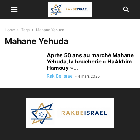
Home
Tags
Mahane Yehuda
Mahane Yehuda
Après 50 ans au marché Mahane
Yehuda, la boucherie « HaAkhim
Hamouy »...
Rak Be Israel
-
4 mars 2025