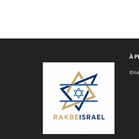
À 
©Rak 