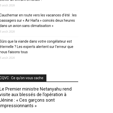
5 août 2026
Cauchemar en route vers les vacances d’été : les
passagers sur « Air Haifa » coincés deux heures
dans un avion sans climatisation »
5 août 2026
Sûrs que la viande dans votre congélateur est
éternelle ? Les experts alertent sur l’erreur que
nous faisons tous
5 août 2026
CQVC : Ce qu’on vous cache
Le Premier ministre Netanyahu rend
visite aux blessés de l’opération à
Jénine : « Ces garçons sont
impressionnants »