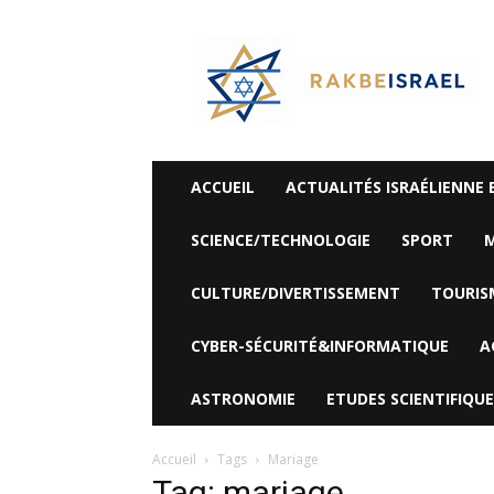
©
Rak
Be
Israel-
Sté
Alyaexpress-
News
ACCUEIL
ACTUALITÉS ISRAÉLIENNE 
SCIENCE/TECHNOLOGIE
SPORT
M
CULTURE/DIVERTISSEMENT
TOURIS
CYBER-SÉCURITÉ&INFORMATIQUE
A
ASTRONOMIE
ETUDES SCIENTIFIQUE
Accueil
Tags
Mariage
Tag: mariage