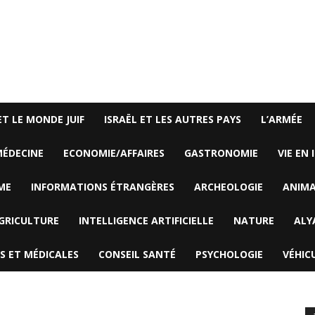
ET LE MONDE JUIF
ISRAËL ET LES AUTRES PAYS
L’ARMÉE
ÉDECINE
ECONOMIE/AFFAIRES
GASTRONOMIE
VIE EN 
ME
INFORMATIONS ÉTRANGÈRES
ARCHEOLOGIE
ANIM
GRICULTURE
INTELLIGENCE ARTIFICIELLE
NATURE
ALY
S ET MÉDICALES
CONSEIL SANTÉ
PSYCHOLOGIE
VÉHIC