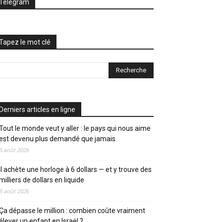
Telegram
Tapez le mot clé
Derniers articles en ligne
Tout le monde veut y aller : le pays qui nous aime
est devenu plus demandé que jamais
5 août 2026
Il achète une horloge à 6 dollars — et y trouve des
milliers de dollars en liquide
5 août 2026
Ça dépasse le million : combien coûte vraiment
élever un enfant en Israël ?