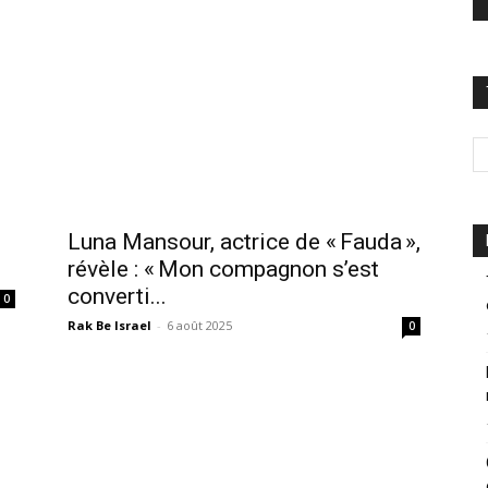
Luna Mansour, actrice de « Fauda »,
révèle : « Mon compagnon s’est
converti...
0
Rak Be Israel
-
6 août 2025
0