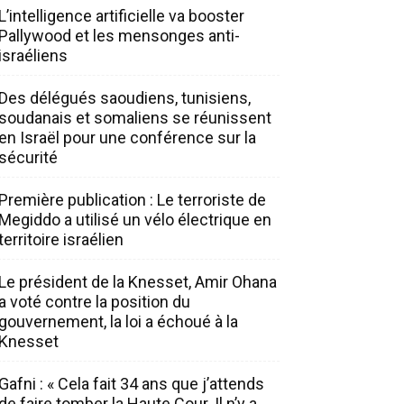
L’intelligence artificielle va booster
Pallywood et les mensonges anti-
israéliens
Des délégués saoudiens, tunisiens,
soudanais et somaliens se réunissent
en Israël pour une conférence sur la
sécurité
Première publication : Le terroriste de
Megiddo a utilisé un vélo électrique en
territoire israélien
Le président de la Knesset, Amir Ohana
a voté contre la position du
gouvernement, la loi a échoué à la
Knesset
Gafni : « Cela fait 34 ans que j’attends
de faire tomber la Haute Cour. Il n’y a