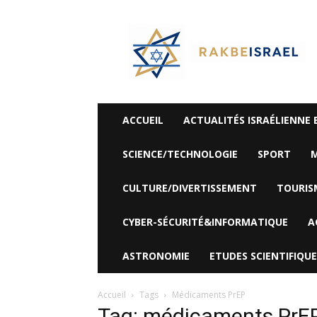
©
Rak
Be
Israel-
Sté
Alyaexpress-
News
ACCUEIL
ACTUALITÉS ISRAÉLIENNE 
SCIENCE/TECHNOLOGIE
SPORT
M
CULTURE/DIVERTISSEMENT
TOURIS
CYBER-SÉCURITÉ&INFORMATIQUE
A
ASTRONOMIE
ETUDES SCIENTIFIQUE
Accueil
Tags
Médicaments PrEP
Tag: médicaments PrE