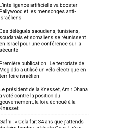
L’intelligence artificielle va booster
Pallywood et les mensonges anti-
israéliens
Des délégués saoudiens, tunisiens,
soudanais et somaliens se réunissent
en Israël pour une conférence sur la
sécurité
Première publication : Le terroriste de
Megiddo a utilisé un vélo électrique en
territoire israélien
Le président de la Knesset, Amir Ohana
a voté contre la position du
gouvernement, la loi a échoué à la
Knesset
Gafni : « Cela fait 34 ans que j’attends
de faire tomber la Haute Cour. Il n’y a