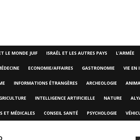
ET LE MONDE JUIF
ISRAËL ET LES AUTRES PAYS
L’ARMÉE
ÉDECINE
ECONOMIE/AFFAIRES
GASTRONOMIE
VIE EN 
ME
INFORMATIONS ÉTRANGÈRES
ARCHEOLOGIE
ANIM
GRICULTURE
INTELLIGENCE ARTIFICIELLE
NATURE
ALY
S ET MÉDICALES
CONSEIL SANTÉ
PSYCHOLOGIE
VÉHIC
P