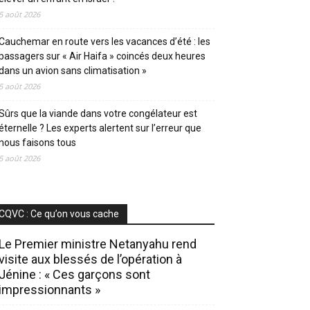
5 août 2026
Cauchemar en route vers les vacances d’été : les
passagers sur « Air Haifa » coincés deux heures
dans un avion sans climatisation »
5 août 2026
Sûrs que la viande dans votre congélateur est
éternelle ? Les experts alertent sur l’erreur que
nous faisons tous
5 août 2026
CQVC : Ce qu’on vous cache
Le Premier ministre Netanyahu rend
visite aux blessés de l’opération à
Jénine : « Ces garçons sont
impressionnants »