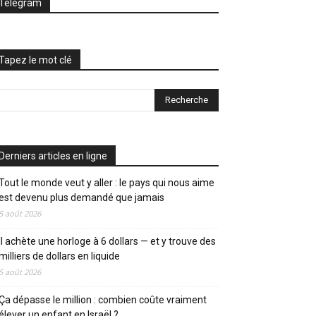
Telegram
Tapez le mot clé
Derniers articles en ligne
Tout le monde veut y aller : le pays qui nous aime
est devenu plus demandé que jamais
5 août 2026
Il achète une horloge à 6 dollars — et y trouve des
milliers de dollars en liquide
5 août 2026
Ça dépasse le million : combien coûte vraiment
élever un enfant en Israël ?