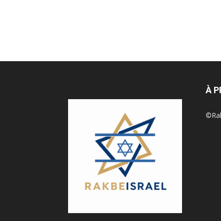
À 
©Rak 