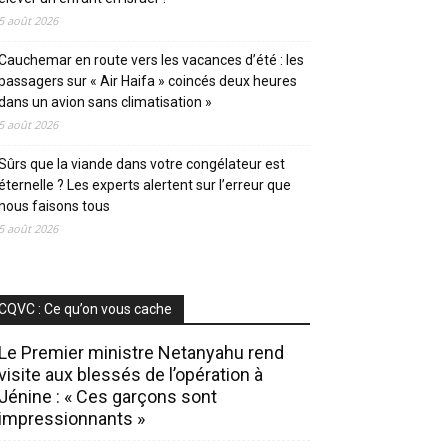
5 août 2026
Cauchemar en route vers les vacances d’été : les
passagers sur « Air Haifa » coincés deux heures
dans un avion sans climatisation »
5 août 2026
Sûrs que la viande dans votre congélateur est
éternelle ? Les experts alertent sur l’erreur que
nous faisons tous
5 août 2026
CQVC : Ce qu’on vous cache
Le Premier ministre Netanyahu rend
visite aux blessés de l’opération à
Jénine : « Ces garçons sont
impressionnants »