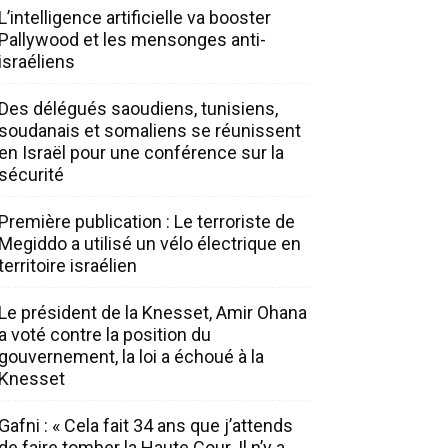
L’intelligence artificielle va booster
Pallywood et les mensonges anti-
israéliens
Des délégués saoudiens, tunisiens,
soudanais et somaliens se réunissent
en Israël pour une conférence sur la
sécurité
Première publication : Le terroriste de
Megiddo a utilisé un vélo électrique en
territoire israélien
Le président de la Knesset, Amir Ohana
a voté contre la position du
gouvernement, la loi a échoué à la
Knesset
Gafni : « Cela fait 34 ans que j’attends
de faire tomber la Haute Cour. Il n’y a