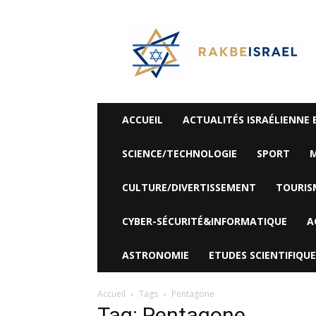
©
Rak
Be
Israel-
Sté
Alyaexpress-
News
ACCUEIL
ACTUALITÉS ISRAÉLIENNE 
SCIENCE/TECHNOLOGIE
SPORT
M
CULTURE/DIVERTISSEMENT
TOURIS
CYBER-SÉCURITÉ&INFORMATIQUE
A
ASTRONOMIE
ETUDES SCIENTIFIQUE
Accueil
Tags
Pentagone
Tag: Pentagone