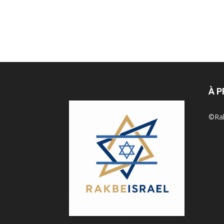
À 
©Rak 