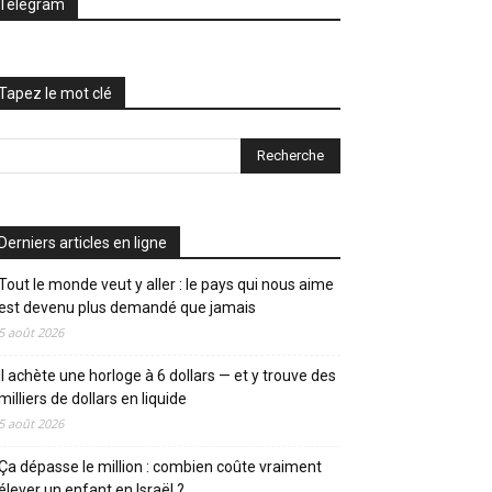
Telegram
Tapez le mot clé
Derniers articles en ligne
Tout le monde veut y aller : le pays qui nous aime
est devenu plus demandé que jamais
5 août 2026
Il achète une horloge à 6 dollars — et y trouve des
milliers de dollars en liquide
5 août 2026
Ça dépasse le million : combien coûte vraiment
élever un enfant en Israël ?