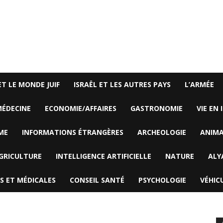
ET LE MONDE JUIF
ISRAËL ET LES AUTRES PAYS
L’ARMÉE
ÉDECINE
ECONOMIE/AFFAIRES
GASTRONOMIE
VIE EN 
ME
INFORMATIONS ÉTRANGÈRES
ARCHEOLOGIE
ANIM
GRICULTURE
INTELLIGENCE ARTIFICIELLE
NATURE
ALY
S ET MÉDICALES
CONSEIL SANTÉ
PSYCHOLOGIE
VÉHIC