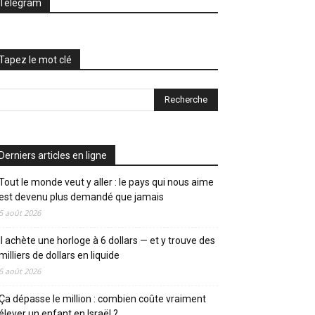
Telegram
Tapez le mot clé
Derniers articles en ligne
Tout le monde veut y aller : le pays qui nous aime
est devenu plus demandé que jamais
5 août 2026
Il achète une horloge à 6 dollars — et y trouve des
milliers de dollars en liquide
5 août 2026
Ça dépasse le million : combien coûte vraiment
élever un enfant en Israël ?