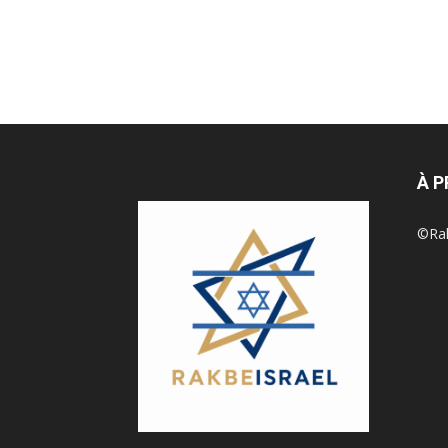
À 
©Rak 