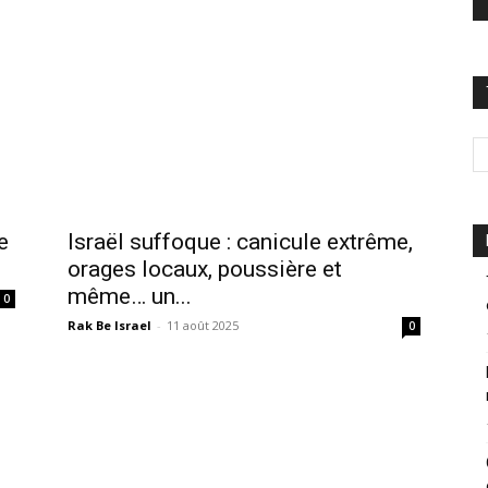
e
Israël suffoque : canicule extrême,
orages locaux, poussière et
même… un...
0
Rak Be Israel
-
11 août 2025
0