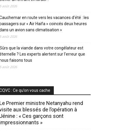
5 août 2026
Cauchemar en route vers les vacances d’été : les
passagers sur « Air Haifa » coincés deux heures
dans un avion sans climatisation »
5 août 2026
Sûrs que la viande dans votre congélateur est
éternelle ? Les experts alertent sur l’erreur que
nous faisons tous
5 août 2026
CQVC : Ce qu’on vous cache
Le Premier ministre Netanyahu rend
visite aux blessés de l’opération à
Jénine : « Ces garçons sont
impressionnants »