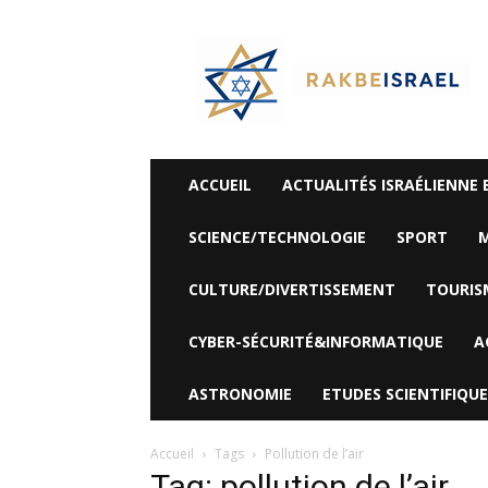
©
Rak
Be
Israel-
Sté
Alyaexpress-
News
ACCUEIL
ACTUALITÉS ISRAÉLIENNE 
SCIENCE/TECHNOLOGIE
SPORT
M
CULTURE/DIVERTISSEMENT
TOURIS
CYBER-SÉCURITÉ&INFORMATIQUE
A
ASTRONOMIE
ETUDES SCIENTIFIQUE
Accueil
Tags
Pollution de l’air
Tag: pollution de l’air