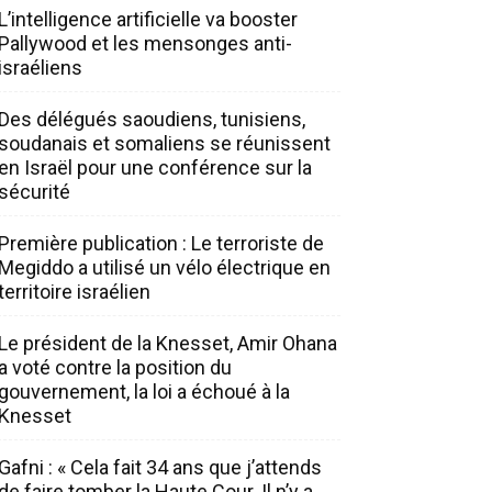
L’intelligence artificielle va booster
Pallywood et les mensonges anti-
israéliens
Des délégués saoudiens, tunisiens,
soudanais et somaliens se réunissent
en Israël pour une conférence sur la
sécurité
Première publication : Le terroriste de
Megiddo a utilisé un vélo électrique en
territoire israélien
Le président de la Knesset, Amir Ohana
a voté contre la position du
gouvernement, la loi a échoué à la
Knesset
Gafni : « Cela fait 34 ans que j’attends
de faire tomber la Haute Cour. Il n’y a