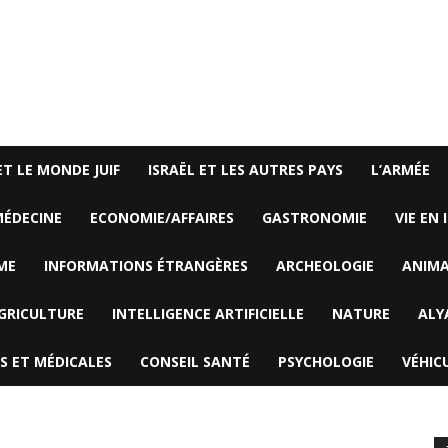
ET LE MONDE JUIF
ISRAËL ET LES AUTRES PAYS
L’ARMÉE
ÉDECINE
ECONOMIE/AFFAIRES
GASTRONOMIE
VIE EN 
ME
INFORMATIONS ÉTRANGÈRES
ARCHEOLOGIE
ANIM
GRICULTURE
INTELLIGENCE ARTIFICIELLE
NATURE
ALY
S ET MÉDICALES
CONSEIL SANTÉ
PSYCHOLOGIE
VÉHIC