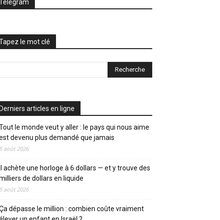
Telegram
Tapez le mot clé
Derniers articles en ligne
Tout le monde veut y aller : le pays qui nous aime
est devenu plus demandé que jamais
5 août 2026
Il achète une horloge à 6 dollars — et y trouve des
milliers de dollars en liquide
5 août 2026
Ça dépasse le million : combien coûte vraiment
élever un enfant en Israël ?