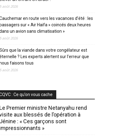
5 août 2026
Cauchemar en route vers les vacances d’été : les
passagers sur « Air Haifa » coincés deux heures
dans un avion sans climatisation »
5 août 2026
Sûrs que la viande dans votre congélateur est
éternelle ? Les experts alertent sur l’erreur que
nous faisons tous
5 août 2026
CQVC : Ce qu’on vous cache
Le Premier ministre Netanyahu rend
visite aux blessés de l’opération à
Jénine : « Ces garçons sont
impressionnants »