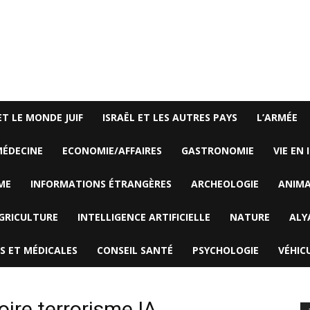
ET LE MONDE JUIF
ISRAËL ET LES AUTRES PAYS
L’ARMÉE
ÉDECINE
ECONOMIE/AFFAIRES
GASTRONOMIE
VIE EN 
ME
INFORMATIONS ÉTRANGÈRES
ARCHEOLOGIE
ANIM
GRICULTURE
INTELLIGENCE ARTIFICIELLE
NATURE
ALY
S ET MÉDICALES
CONSEIL SANTÉ
PSYCHOLOGIE
VÉHIC
ire terrorisme IA