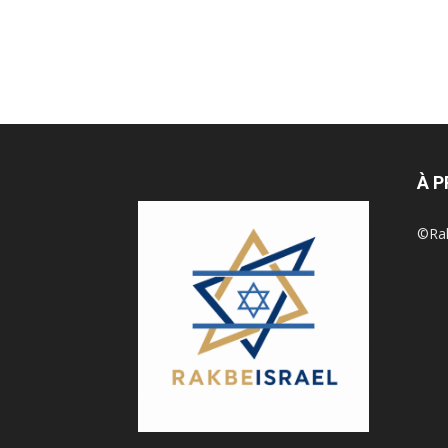
À 
©Rak 