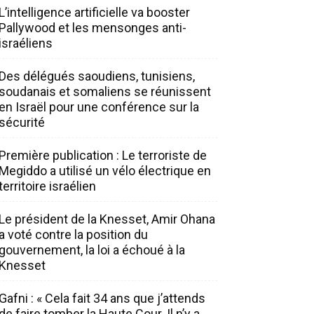
L’intelligence artificielle va booster
Pallywood et les mensonges anti-
israéliens
Des délégués saoudiens, tunisiens,
soudanais et somaliens se réunissent
en Israël pour une conférence sur la
sécurité
Première publication : Le terroriste de
Megiddo a utilisé un vélo électrique en
territoire israélien
Le président de la Knesset, Amir Ohana
a voté contre la position du
gouvernement, la loi a échoué à la
Knesset
Gafni : « Cela fait 34 ans que j’attends
de faire tomber la Haute Cour. Il n’y a