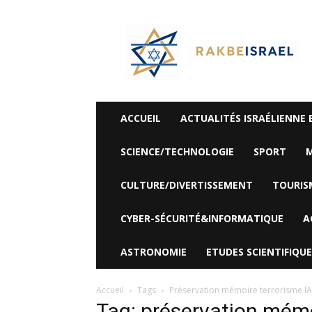
©
Rak
Be
Israel-
Sté
Alyaexpress-
News
ACCUEIL
ACTUALITÉS ISRAÉLIENNE 
SCIENCE/TECHNOLOGIE
SPORT
M
CULTURE/DIVERTISSEMENT
TOURIS
CYBER-SÉCURITÉ&INFORMATIQUE
A
ASTRONOMIE
ETUDES SCIENTIFIQUE
Accueil
Tags
Préservation mémoire terrorisme IA
Tag: préservation mémo