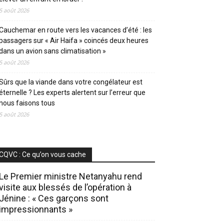
5 août 2026
Cauchemar en route vers les vacances d’été : les
passagers sur « Air Haifa » coincés deux heures
dans un avion sans climatisation »
5 août 2026
Sûrs que la viande dans votre congélateur est
éternelle ? Les experts alertent sur l’erreur que
nous faisons tous
5 août 2026
CQVC : Ce qu’on vous cache
Le Premier ministre Netanyahu rend
visite aux blessés de l’opération à
Jénine : « Ces garçons sont
impressionnants »