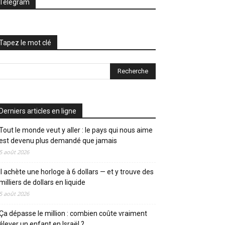
Telegram
Tapez le mot clé
Derniers articles en ligne
Tout le monde veut y aller : le pays qui nous aime
est devenu plus demandé que jamais
5 août 2026
Il achète une horloge à 6 dollars — et y trouve des
milliers de dollars en liquide
5 août 2026
Ça dépasse le million : combien coûte vraiment
élever un enfant en Israël ?