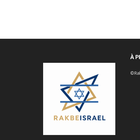
À 
©Rak 