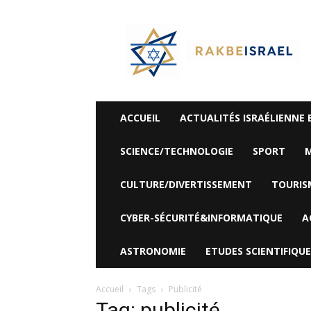
©
Rak
Be
Israel-
Sté
Alyaexpress-
News
ACCUEIL
ACTUALITÉS ISRAÉLIENNE 
SCIENCE/TECHNOLOGIE
SPORT
M
CULTURE/DIVERTISSEMENT
TOURIS
CYBER-SÉCURITÉ&INFORMATIQUE
A
ASTRONOMIE
ETUDES SCIENTIFIQUE
Accueil
Tags
Publicité
Tag: publicité