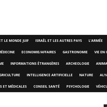
ET LE MONDE JUIF
ISRAËL ET LES AUTRES PAYS
L’ARMÉE
ÉDECINE
ECONOMIE/AFFAIRES
GASTRONOMIE
VIE EN 
ME
INFORMATIONS ÉTRANGÈRES
ARCHEOLOGIE
ANIM
GRICULTURE
INTELLIGENCE ARTIFICIELLE
NATURE
ALY
S ET MÉDICALES
CONSEIL SANTÉ
PSYCHOLOGIE
VÉHIC