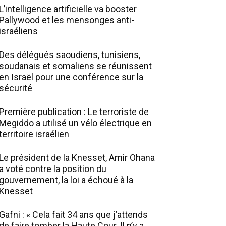
L’intelligence artificielle va booster
Pallywood et les mensonges anti-
israéliens
Des délégués saoudiens, tunisiens,
soudanais et somaliens se réunissent
en Israël pour une conférence sur la
sécurité
Première publication : Le terroriste de
Megiddo a utilisé un vélo électrique en
territoire israélien
Le président de la Knesset, Amir Ohana
a voté contre la position du
gouvernement, la loi a échoué à la
Knesset
Gafni : « Cela fait 34 ans que j’attends
de faire tomber la Haute Cour. Il n’y a