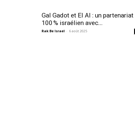
Gal Gadot et El Al : un partenariat
100 % israélien avec...
Rak Be Israel
-
6 août 2025