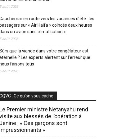
5 août 2026
Cauchemar en route vers les vacances d’été : les
passagers sur « Air Haifa » coincés deux heures
dans un avion sans climatisation »
5 août 2026
Sûrs que la viande dans votre congélateur est
éternelle ? Les experts alertent sur l’erreur que
nous faisons tous
5 août 2026
CQVC : Ce qu’on vous cache
Le Premier ministre Netanyahu rend
visite aux blessés de l’opération à
Jénine : « Ces garçons sont
impressionnants »