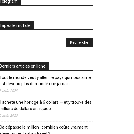
Telegram
Tapez le mot clé
Derniers articles en ligne
Tout le monde veut y aller : le pays qui nous aime
est devenu plus demandé que jamais
5 août 2026
Il achète une horloge à 6 dollars — et y trouve des
milliers de dollars en liquide
5 août 2026
Ça dépasse le million : combien coûte vraiment
élever un enfant en Israël ?