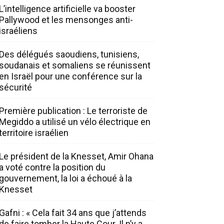
L’intelligence artificielle va booster
Pallywood et les mensonges anti-
israéliens
Des délégués saoudiens, tunisiens,
soudanais et somaliens se réunissent
en Israël pour une conférence sur la
sécurité
Première publication : Le terroriste de
Megiddo a utilisé un vélo électrique en
territoire israélien
Le président de la Knesset, Amir Ohana
a voté contre la position du
gouvernement, la loi a échoué à la
Knesset
Gafni : « Cela fait 34 ans que j’attends
de faire tomber la Haute Cour. Il n’y a