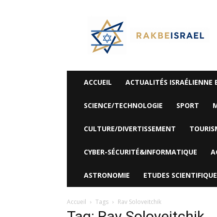
©
Rak
Be
Israel-
Sté
Alyaexpress-
News
ACCUEIL
ACTUALITÉS ISRAÉLIENNE 
SCIENCE/TECHNOLOGIE
SPORT
M
CULTURE/DIVERTISSEMENT
TOURIS
CYBER-SÉCURITÉ&INFORMATIQUE
A
ASTRONOMIE
ETUDES SCIENTIFIQUE
Accueil
Tags
Rav Soloveitchik
Tag: Rav Soloveitchik