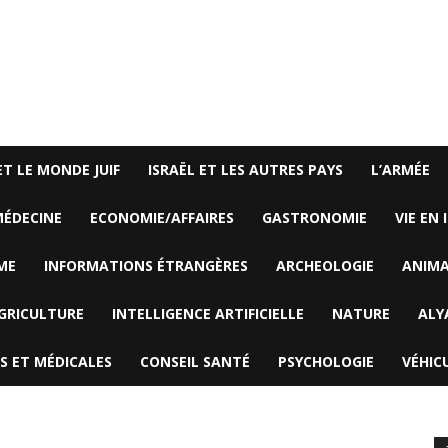
ET LE MONDE JUIF
ISRAËL ET LES AUTRES PAYS
L’ARMÉE
ÉDECINE
ECONOMIE/AFFAIRES
GASTRONOMIE
VIE EN 
ME
INFORMATIONS ÉTRANGÈRES
ARCHEOLOGIE
ANIM
GRICULTURE
INTELLIGENCE ARTIFICIELLE
NATURE
ALY
S ET MÉDICALES
CONSEIL SANTÉ
PSYCHOLOGIE
VÉHIC