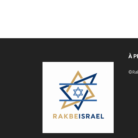
À 
©Rak 