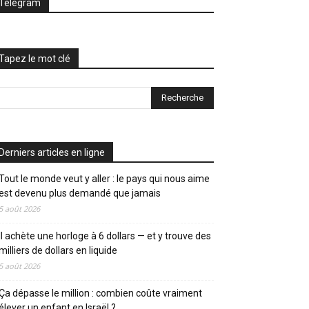
Telegram
Tapez le mot clé
Derniers articles en ligne
Tout le monde veut y aller : le pays qui nous aime
est devenu plus demandé que jamais
5 août 2026
Il achète une horloge à 6 dollars — et y trouve des
milliers de dollars en liquide
5 août 2026
Ça dépasse le million : combien coûte vraiment
élever un enfant en Israël ?