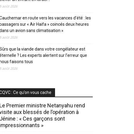
5 août 2026
Cauchemar en route vers les vacances d’été : les
passagers sur « Air Haifa » coincés deux heures
dans un avion sans climatisation »
5 août 2026
Sûrs que la viande dans votre congélateur est
éternelle ? Les experts alertent sur l’erreur que
nous faisons tous
5 août 2026
CQVC : Ce qu’on vous cache
Le Premier ministre Netanyahu rend
visite aux blessés de l’opération à
Jénine : « Ces garçons sont
impressionnants »