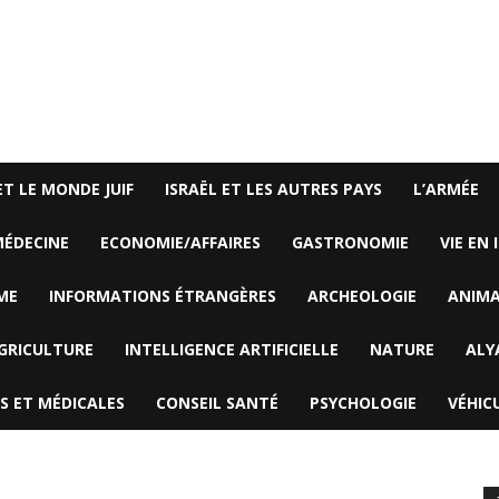
ET LE MONDE JUIF
ISRAËL ET LES AUTRES PAYS
L’ARMÉE
ÉDECINE
ECONOMIE/AFFAIRES
GASTRONOMIE
VIE EN 
ME
INFORMATIONS ÉTRANGÈRES
ARCHEOLOGIE
ANIM
GRICULTURE
INTELLIGENCE ARTIFICIELLE
NATURE
ALY
S ET MÉDICALES
CONSEIL SANTÉ
PSYCHOLOGIE
VÉHIC