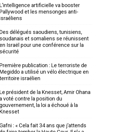
L’intelligence artificielle va booster
Pallywood et les mensonges anti-
israéliens
Des délégués saoudiens, tunisiens,
soudanais et somaliens se réunissent
en Israël pour une conférence sur la
sécurité
Première publication : Le terroriste de
Megiddo a utilisé un vélo électrique en
territoire israélien
Le président de la Knesset, Amir Ohana
a voté contre la position du
gouvernement, la loi a échoué à la
Knesset
Gafni : « Cela fait 34 ans que j’attends
de faire tomber la Haute Cour. Il n’y a