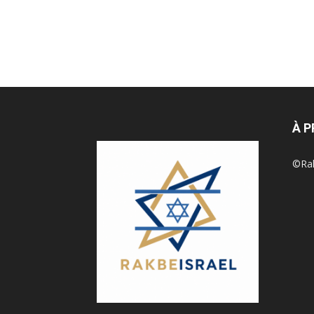
À 
©Rak 