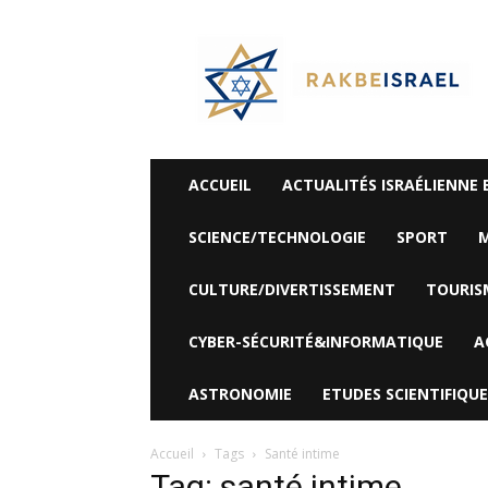
©
Rak
Be
Israel-
Sté
Alyaexpress-
News
ACCUEIL
ACTUALITÉS ISRAÉLIENNE 
SCIENCE/TECHNOLOGIE
SPORT
M
CULTURE/DIVERTISSEMENT
TOURIS
CYBER-SÉCURITÉ&INFORMATIQUE
A
ASTRONOMIE
ETUDES SCIENTIFIQUE
Accueil
Tags
Santé intime
Tag: santé intime