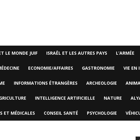
ET LE MONDE JUIF
ISRAËL ET LES AUTRES PAYS
L’ARMÉE
ÉDECINE
ECONOMIE/AFFAIRES
GASTRONOMIE
VIE EN 
ME
INFORMATIONS ÉTRANGÈRES
ARCHEOLOGIE
ANIM
GRICULTURE
INTELLIGENCE ARTIFICIELLE
NATURE
ALY
S ET MÉDICALES
CONSEIL SANTÉ
PSYCHOLOGIE
VÉHIC