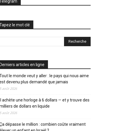
Telegram
Tapez le mot clé
Derniers articles en ligne
Tout le monde veut y aller : le pays qui nous aime
est devenu plus demandé que jamais
5 août 2026
Il achète une horloge à 6 dollars — et y trouve des
milliers de dollars en liquide
5 août 2026
Ça dépasse le million : combien coûte vraiment
élever un enfant en Israël ?