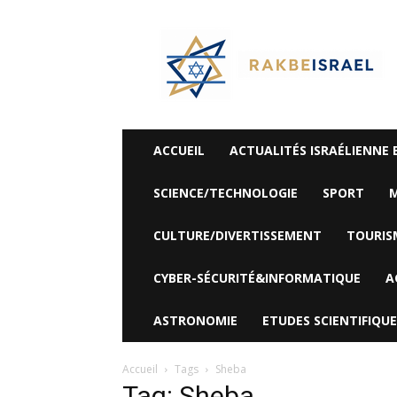
©
Rak
Be
Israel-
Sté
Alyaexpress-
News
ACCUEIL
ACTUALITÉS ISRAÉLIENNE 
SCIENCE/TECHNOLOGIE
SPORT
M
CULTURE/DIVERTISSEMENT
TOURIS
CYBER-SÉCURITÉ&INFORMATIQUE
A
ASTRONOMIE
ETUDES SCIENTIFIQUE
Accueil
Tags
Sheba
Tag: Sheba