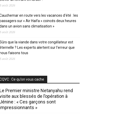
5 août 2026
Cauchemar en route vers les vacances d’été : les
passagers sur « Air Haifa » coincés deux heures
dans un avion sans climatisation »
5 août 2026
Sûrs que la viande dans votre congélateur est
éternelle ? Les experts alertent sur l’erreur que
nous faisons tous
5 août 2026
CQVC : Ce qu’on vous cache
Le Premier ministre Netanyahu rend
visite aux blessés de l’opération à
Jénine : « Ces garçons sont
impressionnants »