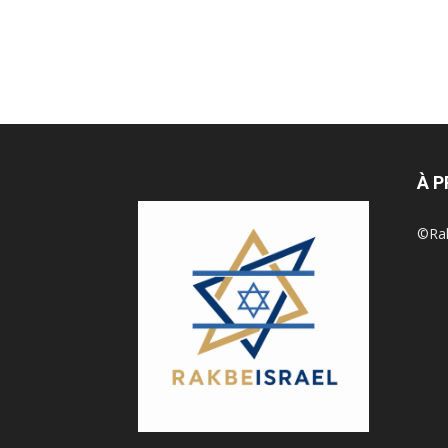
À 
©Rak 