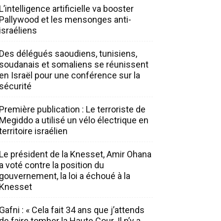
L’intelligence artificielle va booster
Pallywood et les mensonges anti-
israéliens
Des délégués saoudiens, tunisiens,
soudanais et somaliens se réunissent
en Israël pour une conférence sur la
sécurité
Première publication : Le terroriste de
Megiddo a utilisé un vélo électrique en
territoire israélien
Le président de la Knesset, Amir Ohana
a voté contre la position du
gouvernement, la loi a échoué à la
Knesset
Gafni : « Cela fait 34 ans que j’attends
de faire tomber la Haute Cour. Il n’y a