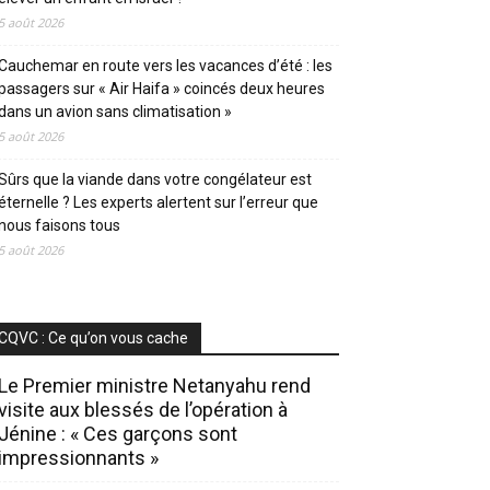
5 août 2026
Cauchemar en route vers les vacances d’été : les
passagers sur « Air Haifa » coincés deux heures
dans un avion sans climatisation »
5 août 2026
Sûrs que la viande dans votre congélateur est
éternelle ? Les experts alertent sur l’erreur que
nous faisons tous
5 août 2026
CQVC : Ce qu’on vous cache
Le Premier ministre Netanyahu rend
visite aux blessés de l’opération à
Jénine : « Ces garçons sont
impressionnants »