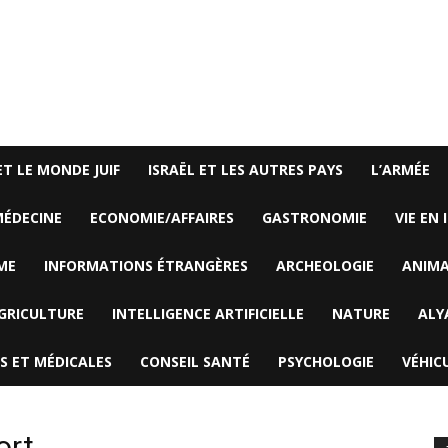
ET LE MONDE JUIF
ISRAËL ET LES AUTRES PAYS
L’ARMÉE
ÉDECINE
ECONOMIE/AFFAIRES
GASTRONOMIE
VIE EN 
ME
INFORMATIONS ÉTRANGÈRES
ARCHEOLOGIE
ANIM
GRICULTURE
INTELLIGENCE ARTIFICIELLE
NATURE
ALY
S ET MÉDICALES
CONSEIL SANTÉ
PSYCHOLOGIE
VÉHIC
ort