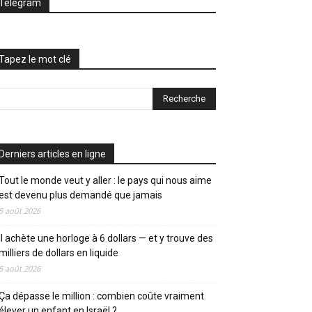
Telegram
Tapez le mot clé
Derniers articles en ligne
Tout le monde veut y aller : le pays qui nous aime
est devenu plus demandé que jamais
5 août 2026
Il achète une horloge à 6 dollars — et y trouve des
milliers de dollars en liquide
5 août 2026
Ça dépasse le million : combien coûte vraiment
élever un enfant en Israël ?