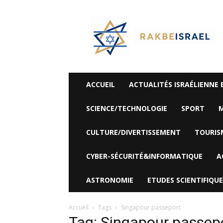
©
Rak
Be
Israel-
Sté
Alyaexpress-
News
ACCUEIL
ACTUALITÉS ISRAÉLIENNE 
SCIENCE/TECHNOLOGIE
SPORT
M
CULTURE/DIVERTISSEMENT
TOURIS
CYBER-SÉCURITÉ&INFORMATIQUE
A
ASTRONOMIE
ETUDES SCIENTIFIQUE
Accueil
Tags
Singapour passeport
Tag: Singapour passep