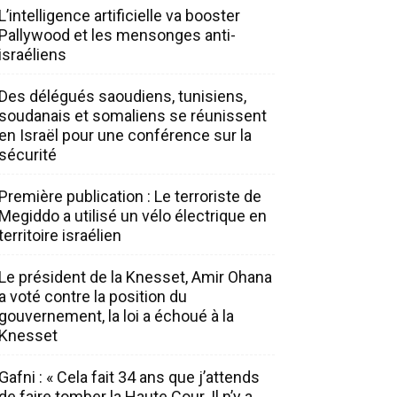
L’intelligence artificielle va booster
Pallywood et les mensonges anti-
israéliens
Des délégués saoudiens, tunisiens,
soudanais et somaliens se réunissent
en Israël pour une conférence sur la
sécurité
Première publication : Le terroriste de
Megiddo a utilisé un vélo électrique en
territoire israélien
Le président de la Knesset, Amir Ohana
a voté contre la position du
gouvernement, la loi a échoué à la
Knesset
Gafni : « Cela fait 34 ans que j’attends
de faire tomber la Haute Cour. Il n’y a