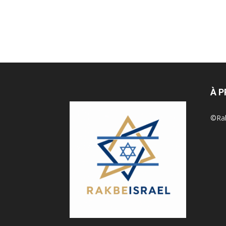
À 
©Rak 