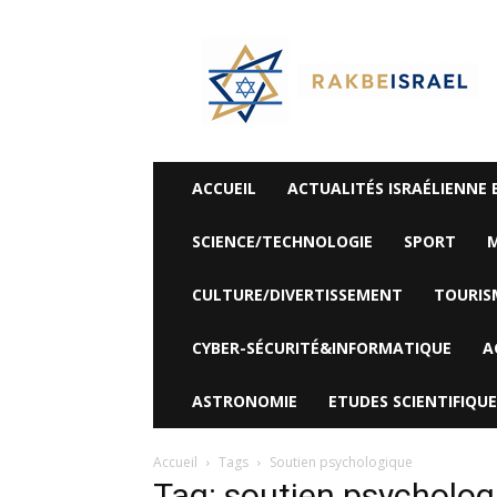
©
Rak
Be
Israel-
Sté
Alyaexpress-
News
ACCUEIL
ACTUALITÉS ISRAÉLIENNE 
SCIENCE/TECHNOLOGIE
SPORT
M
CULTURE/DIVERTISSEMENT
TOURIS
CYBER-SÉCURITÉ&INFORMATIQUE
A
ASTRONOMIE
ETUDES SCIENTIFIQUE
Accueil
Tags
Soutien psychologique
Tag: soutien psycholog