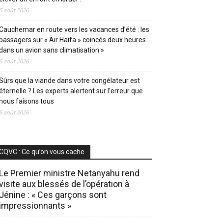
5 août 2026
Cauchemar en route vers les vacances d’été : les
passagers sur « Air Haifa » coincés deux heures
dans un avion sans climatisation »
5 août 2026
Sûrs que la viande dans votre congélateur est
éternelle ? Les experts alertent sur l’erreur que
nous faisons tous
5 août 2026
CQVC : Ce qu’on vous cache
Le Premier ministre Netanyahu rend
visite aux blessés de l’opération à
Jénine : « Ces garçons sont
impressionnants »