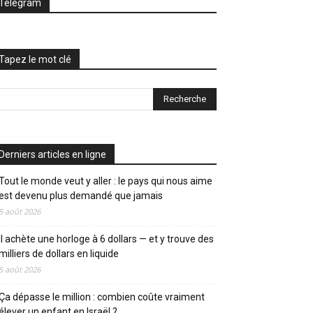
Telegram
Tapez le mot clé
Derniers articles en ligne
Tout le monde veut y aller : le pays qui nous aime
est devenu plus demandé que jamais
5 août 2026
Il achète une horloge à 6 dollars — et y trouve des
milliers de dollars en liquide
5 août 2026
Ça dépasse le million : combien coûte vraiment
élever un enfant en Israël ?