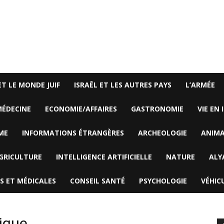
ET LE MONDE JUIF
ISRAËL ET LES AUTRES PAYS
L’ARMÉE
ÉDECINE
ECONOMIE/AFFAIRES
GASTRONOMIE
VIE EN 
ME
INFORMATIONS ÉTRANGÈRES
ARCHEOLOGIE
ANIM
GRICULTURE
INTELLIGENCE ARTIFICIELLE
NATURE
ALY
S ET MÉDICALES
CONSEIL SANTÉ
PSYCHOLOGIE
VÉHIC
ique