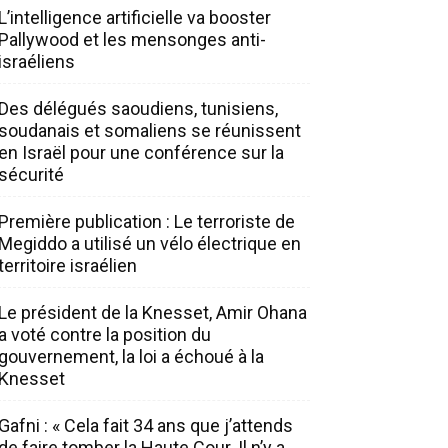
L’intelligence artificielle va booster
Pallywood et les mensonges anti-
israéliens
Des délégués saoudiens, tunisiens,
soudanais et somaliens se réunissent
en Israël pour une conférence sur la
sécurité
Première publication : Le terroriste de
Megiddo a utilisé un vélo électrique en
territoire israélien
Le président de la Knesset, Amir Ohana
a voté contre la position du
gouvernement, la loi a échoué à la
Knesset
Gafni : « Cela fait 34 ans que j’attends
de faire tomber la Haute Cour. Il n’y a