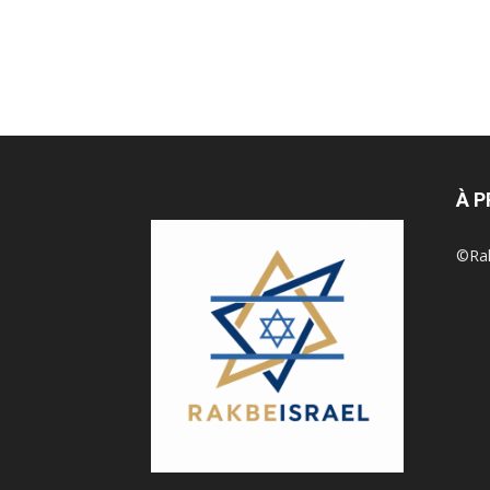
À 
©Rak 