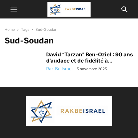
Home
Tags
Sud-Soudan
Sud-Soudan
David “Tarzan” Ben-Oziel : 90 ans
d’audace et de fidélité à...
Rak Be Israel
-
5 novembre 2025