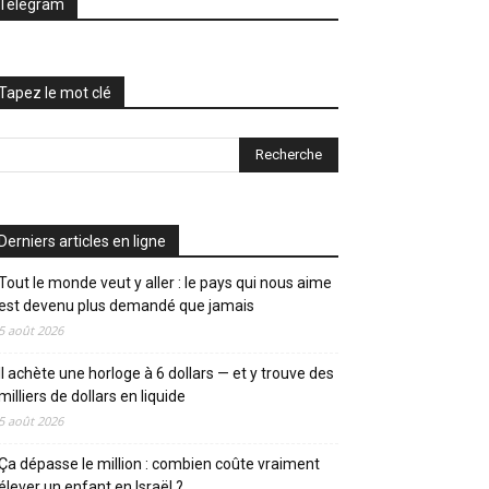
Telegram
Tapez le mot clé
Derniers articles en ligne
Tout le monde veut y aller : le pays qui nous aime
est devenu plus demandé que jamais
5 août 2026
Il achète une horloge à 6 dollars — et y trouve des
milliers de dollars en liquide
5 août 2026
Ça dépasse le million : combien coûte vraiment
élever un enfant en Israël ?