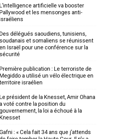
L’intelligence artificielle va booster
Pallywood et les mensonges anti-
israéliens
Des délégués saoudiens, tunisiens,
soudanais et somaliens se réunissent
en Israël pour une conférence sur la
sécurité
Première publication : Le terroriste de
Megiddo a utilisé un vélo électrique en
territoire israélien
Le président de la Knesset, Amir Ohana
a voté contre la position du
gouvernement, la loi a échoué à la
Knesset
Gafni : « Cela fait 34 ans que j’attends
de faire tomber la Haute Cour. Il n’y a