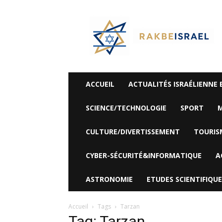
©
Rak
Be
Israel-
Sté
Alyaexpress-
News
ACCUEIL
ACTUALITÉS ISRAÉLIENNE 
SCIENCE/TECHNOLOGIE
SPORT
M
CULTURE/DIVERTISSEMENT
TOURIS
CYBER-SÉCURITÉ&INFORMATIQUE
A
ASTRONOMIE
ETUDES SCIENTIFIQUE
Accueil
Tags
Tarzan
Tag: Tarzan