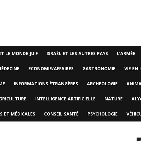
ET LE MONDE JUIF
ISRAËL ET LES AUTRES PAYS
L’ARMÉE
ÉDECINE
ECONOMIE/AFFAIRES
GASTRONOMIE
VIE EN 
ME
INFORMATIONS ÉTRANGÈRES
ARCHEOLOGIE
ANIM
GRICULTURE
INTELLIGENCE ARTIFICIELLE
NATURE
ALY
S ET MÉDICALES
CONSEIL SANTÉ
PSYCHOLOGIE
VÉHIC