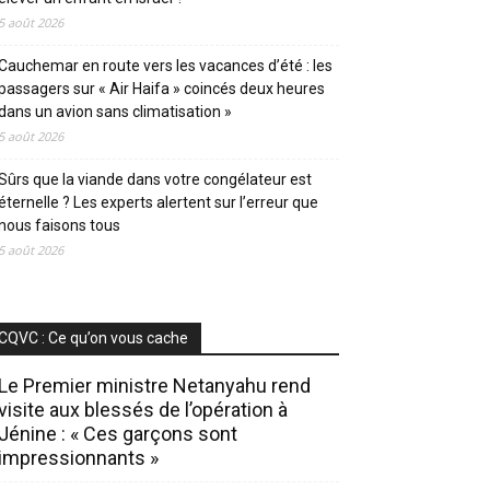
5 août 2026
Cauchemar en route vers les vacances d’été : les
passagers sur « Air Haifa » coincés deux heures
dans un avion sans climatisation »
5 août 2026
Sûrs que la viande dans votre congélateur est
éternelle ? Les experts alertent sur l’erreur que
nous faisons tous
5 août 2026
CQVC : Ce qu’on vous cache
Le Premier ministre Netanyahu rend
visite aux blessés de l’opération à
Jénine : « Ces garçons sont
impressionnants »