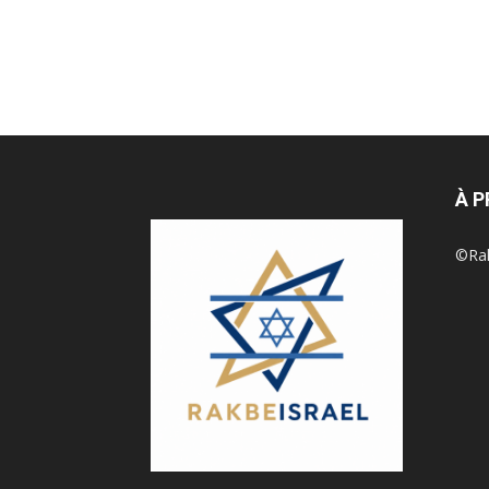
À 
©Rak 