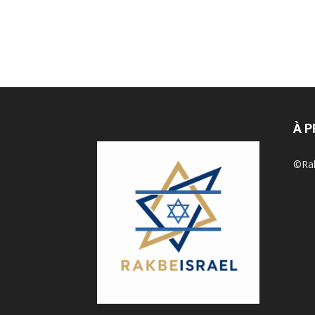
À 
©Rak 