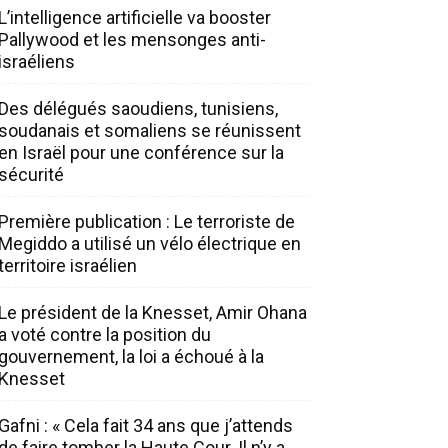
L’intelligence artificielle va booster
Pallywood et les mensonges anti-
israéliens
Des délégués saoudiens, tunisiens,
soudanais et somaliens se réunissent
en Israël pour une conférence sur la
sécurité
Première publication : Le terroriste de
Megiddo a utilisé un vélo électrique en
territoire israélien
Le président de la Knesset, Amir Ohana
a voté contre la position du
gouvernement, la loi a échoué à la
Knesset
Gafni : « Cela fait 34 ans que j’attends
de faire tomber la Haute Cour. Il n’y a