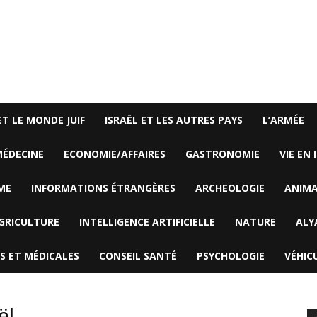
ET LE MONDE JUIF
ISRAËL ET LES AUTRES PAYS
L’ARMÉE
ÉDECINE
ECONOMIE/AFFAIRES
GASTRONOMIE
VIE EN 
ME
INFORMATIONS ÉTRANGÈRES
ARCHEOLOGIE
ANIM
GRICULTURE
INTELLIGENCE ARTIFICIELLE
NATURE
ALY
S ET MÉDICALES
CONSEIL SANTÉ
PSYCHOLOGIE
VÉHIC
ël