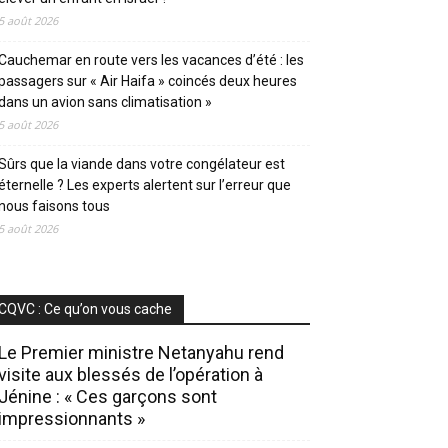
5 août 2026
Cauchemar en route vers les vacances d’été : les
passagers sur « Air Haifa » coincés deux heures
dans un avion sans climatisation »
5 août 2026
Sûrs que la viande dans votre congélateur est
éternelle ? Les experts alertent sur l’erreur que
nous faisons tous
5 août 2026
CQVC : Ce qu’on vous cache
Le Premier ministre Netanyahu rend
visite aux blessés de l’opération à
Jénine : « Ces garçons sont
impressionnants »