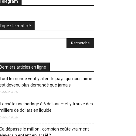
Telegram
Tapez le mot clé
Derniers articles en ligne
Tout le monde veut y aller : le pays qui nous aime
est devenu plus demandé que jamais
5 août 2026
Il achète une horloge à 6 dollars — et y trouve des
milliers de dollars en liquide
5 août 2026
Ça dépasse le million : combien coûte vraiment
élever un enfant en Israël ?