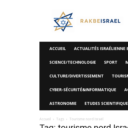
©
Rak
Be
Israel-
Sté
Alyaexpress-
News
ACCUEIL
ACTUALITÉS ISRAÉLIENNE 
SCIENCE/TECHNOLOGIE
SPORT
M
CULTURE/DIVERTISSEMENT
TOURIS
CYBER-SÉCURITÉ&INFORMATIQUE
A
ASTRONOMIE
ETUDES SCIENTIFIQUE
Accueil
Tags
Tourisme nord Israël
Tag: tourisme nord Isra