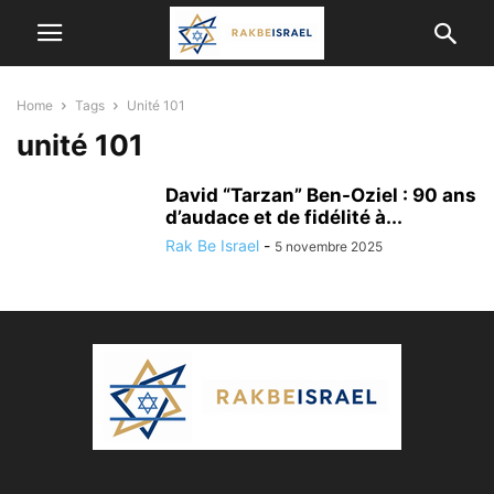
Home
Tags
Unité 101
unité 101
David “Tarzan” Ben-Oziel : 90 ans
d’audace et de fidélité à...
Rak Be Israel
-
5 novembre 2025