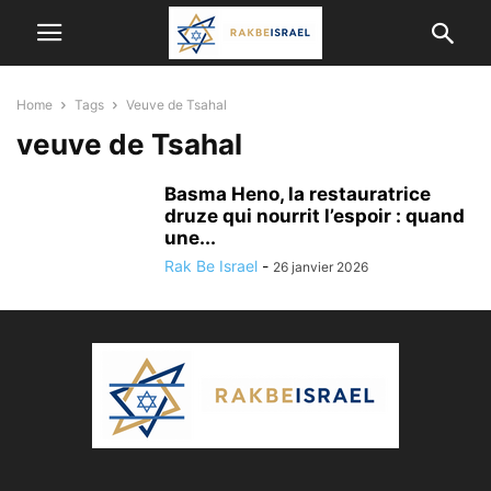
Home
Tags
Veuve de Tsahal
veuve de Tsahal
Basma Heno, la restauratrice
druze qui nourrit l’espoir : quand
une...
Rak Be Israel
-
26 janvier 2026