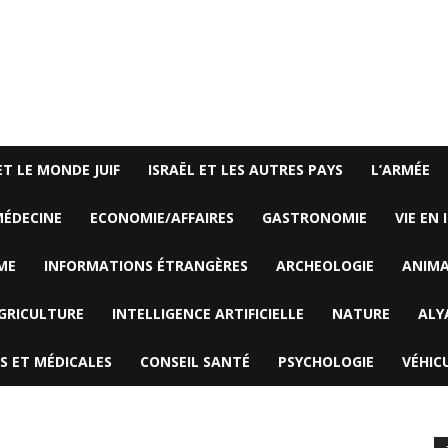
ET LE MONDE JUIF
ISRAËL ET LES AUTRES PAYS
L’ARMÉE
ÉDECINE
ECONOMIE/AFFAIRES
GASTRONOMIE
VIE EN 
ME
INFORMATIONS ÉTRANGÈRES
ARCHEOLOGIE
ANIM
GRICULTURE
INTELLIGENCE ARTIFICIELLE
NATURE
ALY
S ET MÉDICALES
CONSEIL SANTÉ
PSYCHOLOGIE
VÉHIC