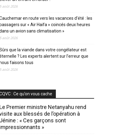
5 août 2026
Cauchemar en route vers les vacances d’été : les
passagers sur « Air Haifa » coincés deux heures
dans un avion sans climatisation »
5 août 2026
Sûrs que la viande dans votre congélateur est
éternelle ? Les experts alertent sur l’erreur que
nous faisons tous
5 août 2026
CQVC : Ce qu’on vous cache
Le Premier ministre Netanyahu rend
visite aux blessés de l’opération à
Jénine : « Ces garçons sont
impressionnants »