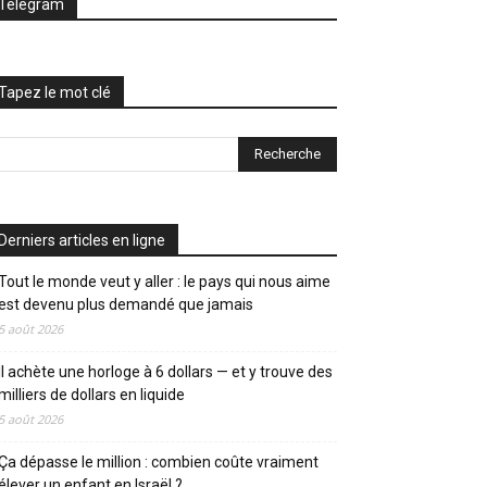
Telegram
Tapez le mot clé
Derniers articles en ligne
Tout le monde veut y aller : le pays qui nous aime
est devenu plus demandé que jamais
5 août 2026
Il achète une horloge à 6 dollars — et y trouve des
milliers de dollars en liquide
5 août 2026
Ça dépasse le million : combien coûte vraiment
élever un enfant en Israël ?