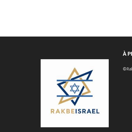
À 
©Rak 