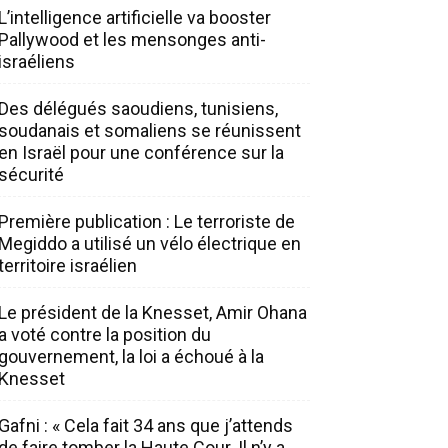
L’intelligence artificielle va booster
Pallywood et les mensonges anti-
israéliens
Des délégués saoudiens, tunisiens,
soudanais et somaliens se réunissent
en Israël pour une conférence sur la
sécurité
Première publication : Le terroriste de
Megiddo a utilisé un vélo électrique en
territoire israélien
Le président de la Knesset, Amir Ohana
a voté contre la position du
gouvernement, la loi a échoué à la
Knesset
Gafni : « Cela fait 34 ans que j’attends
de faire tomber la Haute Cour. Il n’y a