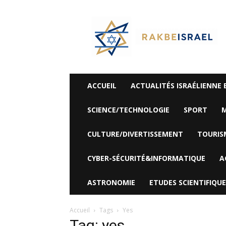
©
Rak
Be
Israel-
Sté
Alyaexpress-
News
ACCUEIL
ACTUALITÉS ISRAÉLIENNE 
SCIENCE/TECHNOLOGIE
SPORT
M
CULTURE/DIVERTISSEMENT
TOURIS
CYBER-SÉCURITÉ&INFORMATIQUE
A
ASTRONOMIE
ETUDES SCIENTIFIQUE
Accueil
Tags
Yes
Tag: yes