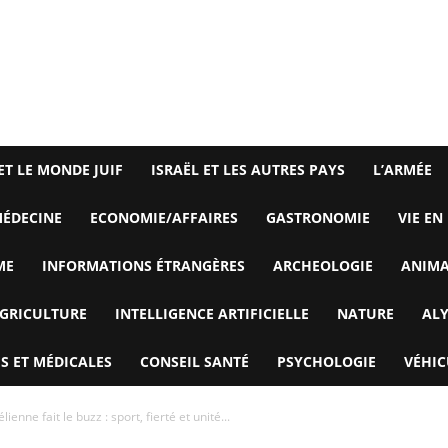
ET LE MONDE JUIF
ISRAËL ET LES AUTRES PAYS
L’ARMÉE
ÉDECINE
ECONOMIE/AFFAIRES
GASTRONOMIE
VIE EN
ME
INFORMATIONS ÉTRANGÈRES
ARCHEOLOGIE
ANIM
GRICULTURE
INTELLIGENCE ARTIFICIELLE
NATURE
AL
S ET MÉDICALES
CONSEIL SANTÉ
PSYCHOLOGIE
VÉHIC
ienne fait le buzz : sport, fierté et unité...