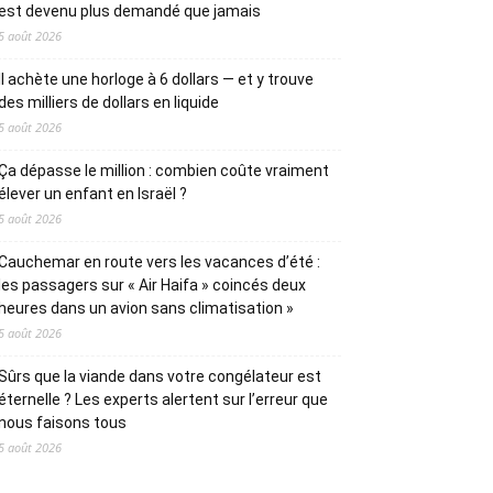
est devenu plus demandé que jamais
5 août 2026
Il achète une horloge à 6 dollars — et y trouve
des milliers de dollars en liquide
5 août 2026
Ça dépasse le million : combien coûte vraiment
élever un enfant en Israël ?
5 août 2026
Cauchemar en route vers les vacances d’été :
les passagers sur « Air Haifa » coincés deux
heures dans un avion sans climatisation »
5 août 2026
Sûrs que la viande dans votre congélateur est
éternelle ? Les experts alertent sur l’erreur que
nous faisons tous
5 août 2026