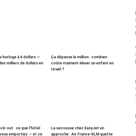
e horloge à 6 dollars —
Ça dépasse le million : combien
des milliers de dollars en
coûte vraiment élever un enfant en
Israël ?
ck-out : ce que l’hôtel
La secousse chez EasyJet en
vous emportiez — et ce
approche : Air France-KLM guette