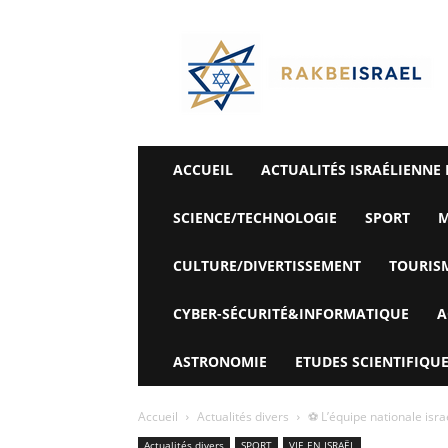
©
Rak
Be
Israel-
Sté
Alyaexpress-
News
ACCUEIL
ACTUALITÉS ISRAÉLIENNE 
SCIENCE/TECHNOLOGIE
SPORT
M
CULTURE/DIVERTISSEMENT
TOURIS
CYBER-SÉCURITÉ&INFORMATIQUE
A
ASTRONOMIE
ETUDES SCIENTIFIQUE
Accueil
Actualités divers
⚽ L’équipe nationale israél
Actualités divers
SPORT
VIE EN ISRAËL