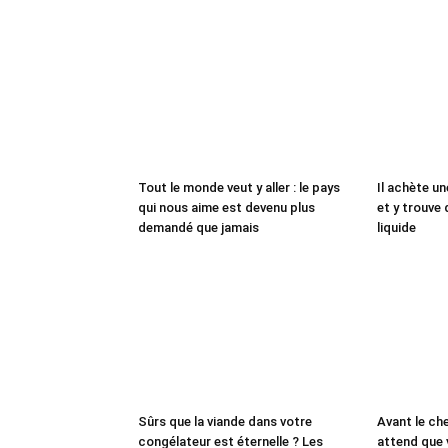
Tout le monde veut y aller : le pays
Il achète un
qui nous aime est devenu plus
et y trouve 
demandé que jamais
liquide
Sûrs que la viande dans votre
Avant le che
congélateur est éternelle ? Les
attend que 