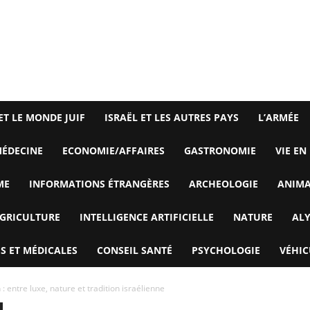
ET LE MONDE JUIF
ISRAËL ET LES AUTRES PAYS
L’ARMÉE
ÉDECINE
ECONOMIE/AFFAIRES
GASTRONOMIE
VIE EN
ME
INFORMATIONS ÉTRANGÈRES
ARCHEOLOGIE
ANIM
GRICULTURE
INTELLIGENCE ARTIFICIELLE
NATURE
AL
S ET MÉDICALES
CONSEIL SANTÉ
PSYCHOLOGIE
VÉHIC
: entre luxe, nature et tradition israélienne