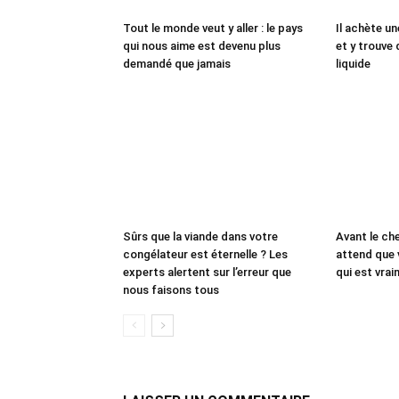
Tout le monde veut y aller : le pays
Il achète un
qui nous aime est devenu plus
et y trouve 
demandé que jamais
liquide
Sûrs que la viande dans votre
Avant le che
congélateur est éternelle ? Les
attend que 
experts alertent sur l’erreur que
qui est vrai
nous faisons tous