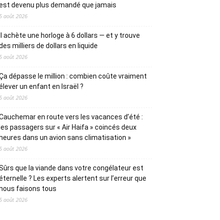
est devenu plus demandé que jamais
5 août 2026
Il achète une horloge à 6 dollars — et y trouve
des milliers de dollars en liquide
5 août 2026
Ça dépasse le million : combien coûte vraiment
élever un enfant en Israël ?
5 août 2026
Cauchemar en route vers les vacances d’été :
les passagers sur « Air Haifa » coincés deux
heures dans un avion sans climatisation »
5 août 2026
Sûrs que la viande dans votre congélateur est
éternelle ? Les experts alertent sur l’erreur que
nous faisons tous
5 août 2026