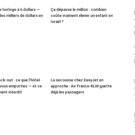
e horloge à 6 dollars —
Ça dépasse le million : combien
des milliers de dollars en
coûte vraiment élever un enfant en
Israël ?
ck-out : ce que l’hôtel
La secousse chez EasyJet en
vous emportiez — et ce
approche : Air France-KLM guette
ment interdit
déjà les passagers