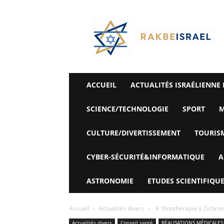
©
Rak
Be
Israel-
Sté
Alyaexpress-
News
ACCUEIL
ACTUALITÉS ISRAÉLIENNE 
SCIENCE/TECHNOLOGIE
SPORT
M
CULTURE/DIVERTISSEMENT
TOURIS
CYBER-SÉCURITÉ&INFORMATIQUE
A
ASTRONOMIE
ETUDES SCIENTIFIQUE
Accueil
Actualités divers
🍷 Vinothérapie à Zichron 
Actualités divers
Conseil santé
RÉALISATIONS MÉDICALES