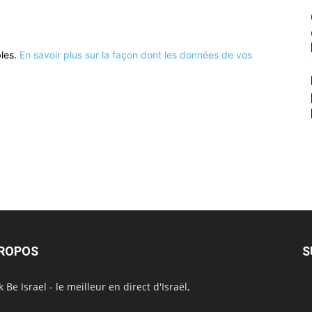
bles.
En savoir plus sur la façon dont les données de vos
PROPOS
S
 Be Israel - le meilleur en direct d'Israël,