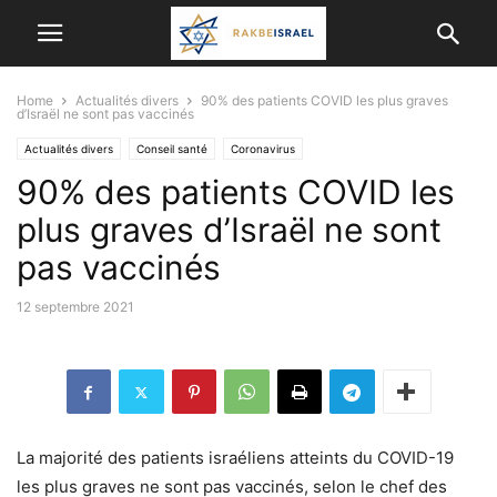
Home
Actualités divers
90% des patients COVID les plus graves
d’Israël ne sont pas vaccinés
Actualités divers
Conseil santé
Coronavirus
90% des patients COVID les
Etudes scientifiques et médicales
plus graves d’Israël ne sont
pas vaccinés
12 septembre 2021
La majorité des patients israéliens atteints du COVID-19
les plus graves ne sont pas vaccinés, selon le chef des