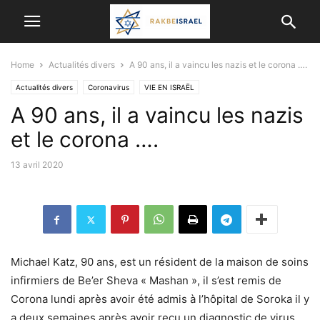
Home
Actualités divers
A 90 ans, il a vaincu les nazis et le corona ….
Actualités divers
Coronavirus
VIE EN ISRAËL
A 90 ans, il a vaincu les nazis
et le corona ….
13 avril 2020
Michael Katz, 90 ans, est un résident de la maison de soins
infirmiers de Be’er Sheva « Mashan », il s’est remis de
Corona lundi après avoir été admis à l’hôpital de Soroka il y
a deux semaines après avoir reçu un diagnostic de virus.